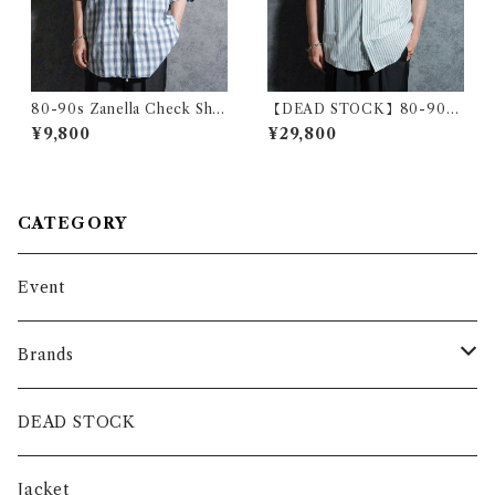
80-90s Zanella Check Shir
【DEAD STOCK】80-90s
ts ザネッラ 楊柳 チェック シ
Yves Saint Laurent Stripe B
¥9,800
¥29,800
ャツ イタリア製
D Shirts Blue YSL イヴ・サ
ンローラン ストライプ ボタン
ダウン シャツ グリーン2
CATEGORY
Event
Brands
intch.
DEAD STOCK
SHUREN
Jacket