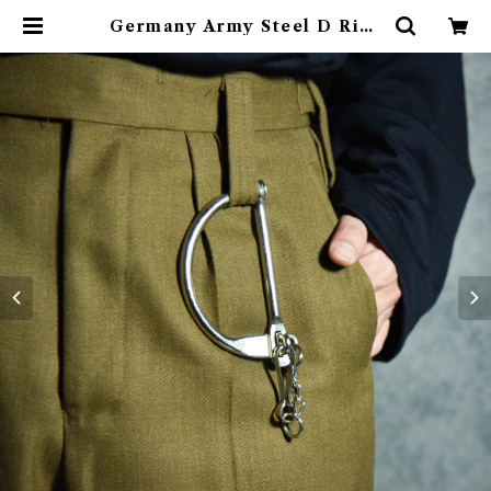
Germany Army Steel D Ring
ドイツ軍 スチール Dリング | mar
k & collars (マークアンドカラー
ズ)