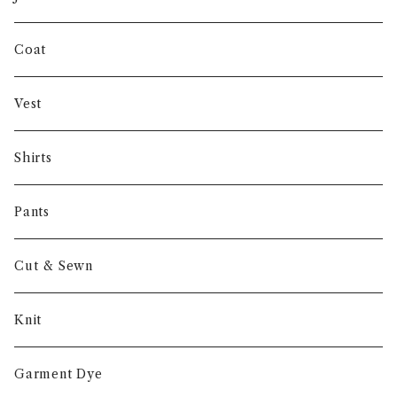
INVERTERE
Coat
Gambert
Vest
NORIEI
Shirts
Other
Pants
Cut & Sewn
Knit
Garment Dye