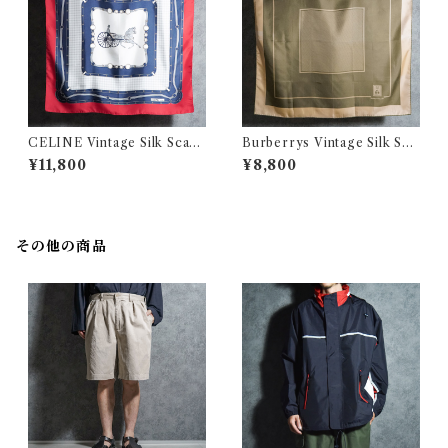
CELINE Vintage Silk Scarf
Burberrys Vintage Silk Sca
Red セリーヌ 大判 シルク ス
rf バーバリー シルクスカーフ
¥11,800
¥8,800
カーフ
ベージュ
その他の商品