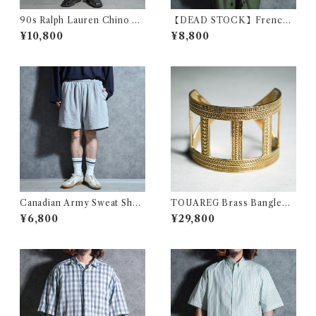
90s Ralph Lauren Chino T
【DEAD STOCK】French
YLER SHORT Pants ラルフ
Military Shcool Marin Park
¥10,800
¥8,800
ローレン チノ ショートパンツ
a フランス軍 士官学校 マリン
213
パーカー
Canadian Army Sweat Shor
TOUAREG Brass Bangleト
t-Pants カナダ軍 スウェット
ゥアレグ ブラス バングル 真鍮
¥6,800
¥29,800
ショーツ
156