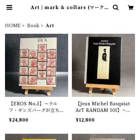
Art | mark & collars (マークア
ンドカラーズ)
HOME
Book
Art
【EROS No.3】〜ラル
【Jean Michel Basquiat
フ・ギンズバーグが立ち上
ArT RANDAM 101】〜気
げた幻の雑誌にしてマリリ
鋭のアーティストを集めた
¥24,800
¥12,800
ンモンローの遺作〜
アートランダム第101巻、
バスキア〜