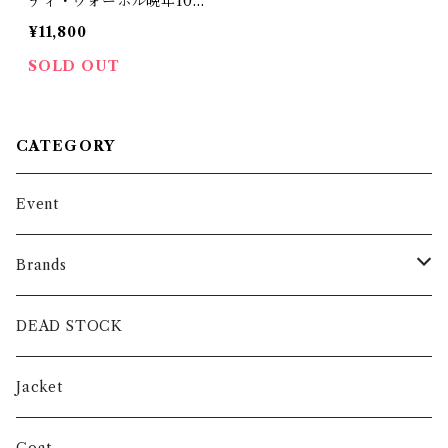
ディ・ウォーホル晩年10
年の日記〜
¥11,800
SOLD OUT
CATEGORY
Event
Brands
intch.
DEAD STOCK
SHUREN
Jacket
INVERTERE