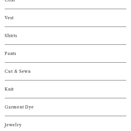
Coat
Gambert
Vest
NORIEI
Shirts
Other
Pants
Cut & Sewn
Knit
Garment Dye
Jewelry