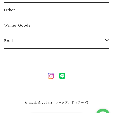
Other
Winter Goods
Book
Fashion
Interior
Art
Other
© mark & collars (マークアンドカラーズ)