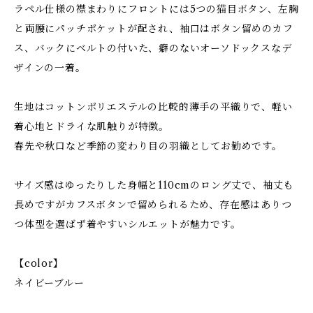
ラペル仕様の襟まわりにフロントには5つの猫目ボタン、左胸
と両腰にパッチポケットが配され、袖口はボタン留めのカフ
ス、バックにベルトの付いた、癖のないオーソドックスなデ
ザインの一着。
生地はコットンポリエステルの比較的薄手の平織りで、軽い
着心地とドライな肌触りが特徴。
春先や秋口など季節の変わり目の羽織としてお勧めです。
サイズ感はゆったりした身幅と110cmのロング丈で、袖丈も
長めですがカフスボタンで留められるため、存在感はありつ
つ体型を選ばず着やすいシルエットが魅力です。
【color】
ネイビーブルー