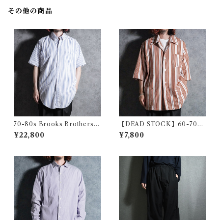
その他の商品
70-80s Brooks Brothers
【DEAD STOCK】60-70s
Makers 6 buttons OX B.D.
Polish Army Stripe Open-c
¥22,800
¥7,800
Shirts ブルックスブラザーズ
ollar Shirts Brown ポーラン
6ボタン オックスフォード ボ
ド軍 ストライプ オープンカラ
タンダウン シャツ アメリカ製
ー シャツ ブラウン系