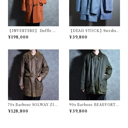
【INVERTERE】 Duffle Co
【DEAD STOCK】Swedish
at Fabric by Joshua Ellis イ
Army M59 Field Coat & Bo
¥198,000
¥39,800
ンバーティア ダッフルコート
a Liner スウェーデン軍 フィ
ジョシュア エリス イギリス製
ールドコート ボアライナー付
オレンジ
き
70s Barbour SOLWAY ZIP
90s Barbour BEAUFORT S
PER 1Warrant バブアー ソル
ize46 バブアー ビューフォー
¥128,800
¥39,800
ウェイジッパー パイル ライナ
ト 3ワラント サイズ46 セージ
ー セット 1ワラント