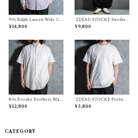
90s Ralph Lauren Wide Col
【DEAD STOCK】Swedish
lar Stripe Shirts Purple ラ
Army Snow Camouflage P
¥14,800
¥9,800
ルフローレン ワイドカラー ス
ants Black スウェーデン軍 ス
トライプ シャツ パープル
ノーカモ パンツ 黒染め リメイ
ク
80s Brooks Brothers Mak
【DEAD STOCK】Portugal
ers OX B.D. Shirts White ブ
Army Cotton T-shirts ポル
¥12,800
¥3,800
ルックスブラザーズ オックス
トガル軍 コットン Tシャツ
フォード ボタンダウン シャツ
ホワイト アメリカ製
CATEGORY