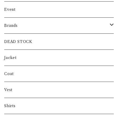
Event
Brands
intch.
DEAD STOCK
SHUREN
Jacket
INVERTERE
Coat
Gambert
Vest
NORIEI
Shirts