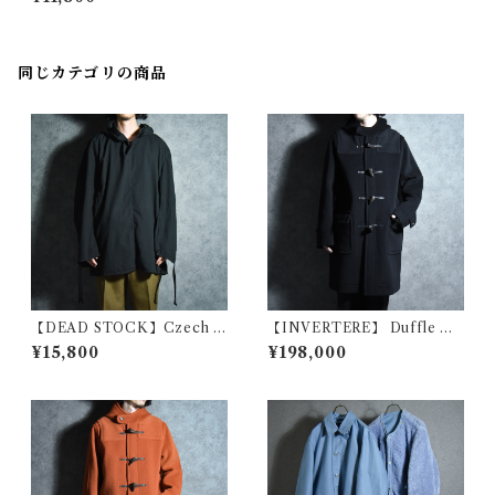
イビー ダスター コート
同じカテゴリの商品
【DEAD STOCK】Czech A
【INVERTERE】 Duffle Co
rmy Cotton Snow Camoufl
at Fabric by Joshua Ellis イ
¥15,800
¥198,000
age Parka チェコ軍 コットン
ンバーティア ダッフルコート
スノーカモ パーカー スモック
ジョシュア エリス イギリス製
黒染め
ブラック