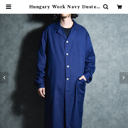
Hungary Work Navy Duster
Coat ハンガリー ワーク ネイビー
ダスター コート | mark & collar
s (マークアンドカラーズ)