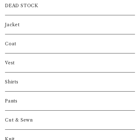
intch.
DEAD STOCK
SHUREN
Jacket
INVERTERE
Coat
Gambert
Vest
NORIEI
Shirts
Other
Pants
Cut & Sewn
Knit