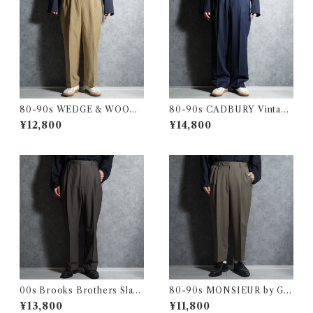
80-90s WEDGE & WOOD
80-90s CADBURY Vintage
Vintage Slacks Wool Trous
Slacks Wool Trousers Mad
¥12,800
¥14,800
ers Made in USA ウェッジ&
e in USA キャドバリー ヴィ
ウッド ヴィンテージ スラック
ンテージ スラックス ウール ト
ス ウール トラウザー アメリカ
ラウザー アメリカ製 104
製 103
00s Brooks Brothers Slack
80-90s MONSIEUR by GI
s Wool Trousers Houndsto
VENCHY Vintage Slacks W
¥13,800
¥11,800
oth ブルックス・ブラザーズ
ool Trousers Made in USA