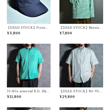
【DEAD STOCK】French
【DEAD STOCK】Russian
Navy Cap フランス 海軍 キャ
Army Border Long Sleeve
¥5,800
¥7,800
ップ ジェットキャップ
T-shirts ロシア軍 ボーダー
ロンT グリーン
70-80s armorial B.D. Shirt
【DEAD STOCK】80-90s
s アルモリアル ボタンダウン
Yves Saint Laurent Stripe B
¥11,800
¥29,800
シャツ フランス製
D Shirts Blue YSL イヴ・サ
ンローラン ストライプ ボタン
ダウン シャツ グリーン2