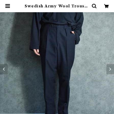
Swedish Army Wool Trouser
s スウェーデン軍 ウール トラウザ
ー | mark & collars (マークアン
ドカラーズ)