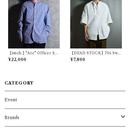
【intch.】"Arc" Officer Shi
【DEAD STOCK】70s Swe
rts THOMAS MASON Sax×
dish Army Hospital Shirts
¥22,000
¥7,800
white ST 2 インチ アーク オ
スウェーデン軍 ホスピタル シ
フィサーシャツ トーマスメイ
ャツ
ソン サックス×ホワイトストラ
イプ2
CATEGORY
Event
Brands