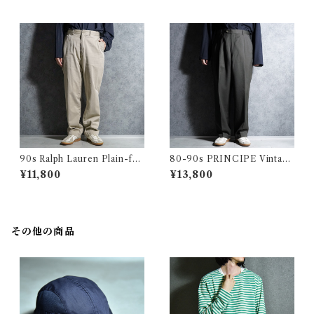
スラックス ウール トラウザー
クレージュ オム ヴィンテージ
千鳥
スラックス ウール トラウザー
アメリカ製
90s Ralph Lauren Plain-fro
80-90s PRINCIPE Vintage
nt Chino Trousers PROSP
Slacks Wool Trousers Mad
¥11,800
¥13,800
ECT PANTS Beige ラルフロ
e in Italy プリンシペ ヴィン
ーレン プレーン フロント チノ
テージ ヴィンテージ スラック
トラウザース ノータック プロ
ス ウール トラウザー イタリア
スペクトパンツ ベージュ
製 100
その他の商品