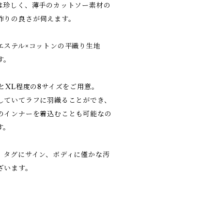
は珍しく、薄手のカットソー素材の
作りの良さが伺えます。
エステル×コットンの平織り生地
す。
とXL程度の8サイズをご用意。
していてラフに羽織ることができ、
のインナーを着込むことも可能なの
す。
、タグにサイン、ボディに僅かな汚
ざいます。