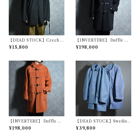
【DEAD STOCK】Czech A
【INVERTERE】 Duffle Co
rmy Cotton Snow Camoufl
at Fabric by Joshua Ellis イ
¥15,800
¥198,000
age Parka チェコ軍 コットン
ンバーティア ダッフルコート
スノーカモ パーカー スモック
ジョシュア エリス イギリス製
黒染め
ブラック
【INVERTERE】 Duffle Co
【DEAD STOCK】Swedish
at Fabric by Joshua Ellis イ
Army M59 Field Coat & Bo
¥198,000
¥39,800
ンバーティア ダッフルコート
a Liner スウェーデン軍 フィ
ジョシュア エリス イギリス製
ールドコート ボアライナー付
オレンジ
き