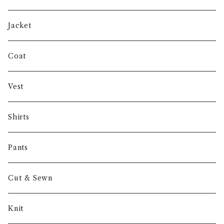
SHUREN
Jacket
INVERTERE
Coat
Gambert
Vest
NORIEI
Shirts
Other
Pants
Cut & Sewn
Knit