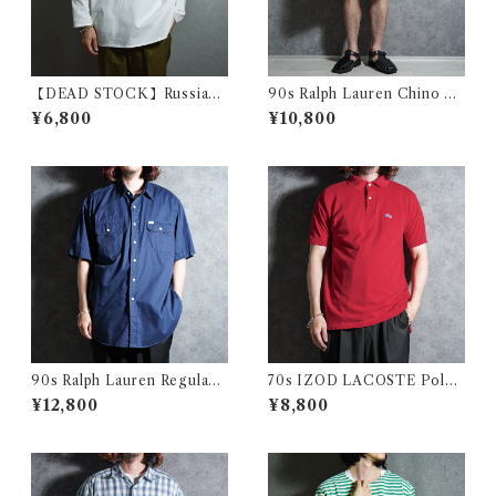
【DEAD STOCK】Russian
90s Ralph Lauren Chino T
military sleeping shirts V-
YLER SHORT Pants ラルフ
¥6,800
¥10,800
Henryneck ロシア軍 スリー
ローレン チノ ショートパンツ
ピングシャツ Vヘンリーネッ
214
ク
90s Ralph Lauren Regular
70s IZOD LACOSTE Polo
Doubole Flap Pocket Type
Shirts Red Made in USA ア
¥12,800
¥8,800
writer Work Shirts ラルフロ
イゾッド ラコステ ポロシャツ
ーレン ダブル フラップ ポケッ
レッド アメリカ製
ト タイプライター シャツ