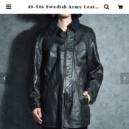
40-50s Swedish Army Leathe
r Coat スウェーデン軍 レザー コ
ート | mark & collars (マークア
ンドカラーズ)