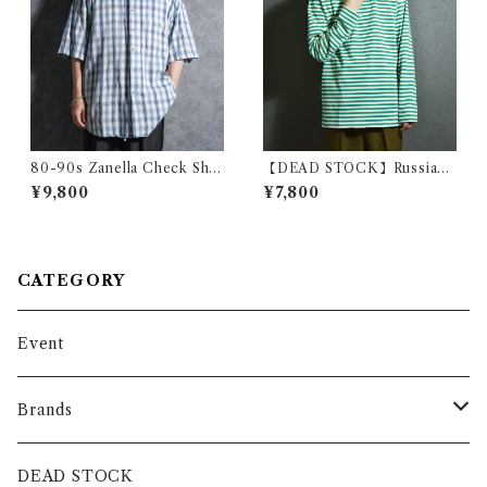
80-90s Zanella Check Shir
【DEAD STOCK】Russian
ts ザネッラ 楊柳 チェック シ
Army Border Long Sleeve
¥9,800
¥7,800
ャツ イタリア製
T-shirts ロシア軍 ボーダー
ロンT グリーン
CATEGORY
Event
Brands
intch.
DEAD STOCK