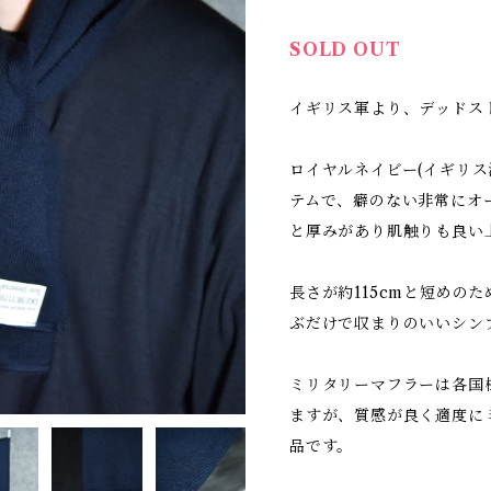
SOLD OUT
イギリス軍より、デッドス
ロイヤルネイビー(イギリス
テムで、癖のない非常にオ
と厚みがあり肌触りも良い
長さが約115cmと短めの
ぶだけで収まりのいいシン
ミリタリーマフラーは各国
ますが、質感が良く適度に
品です。