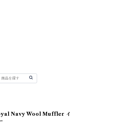
l Navy Wool Muffler イ
ー