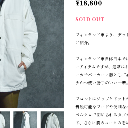
¥18,800
SOLD OUT
フィンランド軍より、デッ
ご紹介。
フィンランド軍自体日本で
ーアイテムですが、通常は
ーカモパーカーに服として
少かつ使い勝手のいい一着
フロントはジップとドット
着脱可能なフードや便利な
ベルクロで閉められるタブ
ド、さらに胸のヨークのを