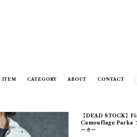
L ITEM
CATEGORY
ABOUT
CONTACT
【DEAD STOCK】Fin
Camouflage Par
ーカー