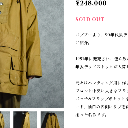
¥248,000
SOLD OUT
バブアーより、90年代製
ご紹介。
1991年に発売され、僅か
年製デッドストックが入荷
元々はハンティング用に作
フロント中央に大きなフラ
パッチ&フラップポケット
ード、袖口の内側にリブを
揃った名作です。