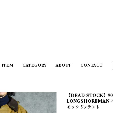
L ITEM
CATEGORY
ABOUT
CONTACT
【DEAD STOCK】90s
LONGSHOREMAN
モック 3ワラント