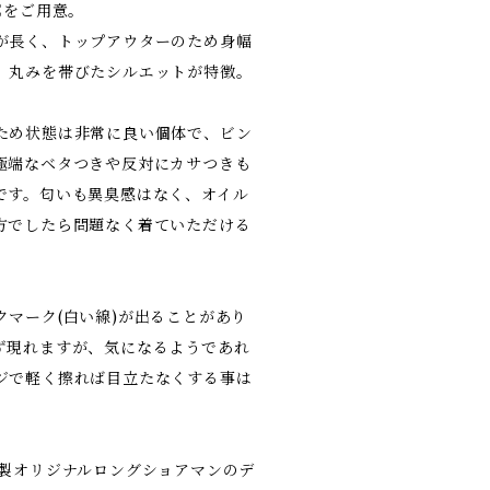
Eをご用意。
が長く、トップアウターのため身幅
、丸みを帯びたシルエットが特徴。
ため状態は非常に良い個体で、ビン
極端なベタつきや反対にカサつきも
です。匂いも異臭感はなく、オイル
方でしたら問題なく着ていただける
マーク(白い線)が出ることがあり
ず現れますが、気になるようであれ
ジで軽く擦れば目立たなくする事は
代製オリジナルロングショアマンのデ