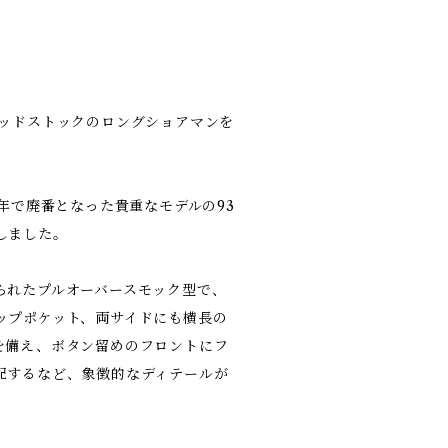
デッドストックのロングショアマンを
数年で廃番となった貴重なモデルの93
しました。
られたプルオーバースモック型で、
ップポケット、両サイドにも横長の
を備え、ボタン留めのフロントにフ
配するなど、象徴的なディテールが