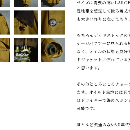
サイズは需要の高いLARG
湿地帯を想定して後ろ着丈
も大きい作りになっており
もちろんデッドストックの
テージバブアーに見られる
なく、オイルの状態も良好
ドジャケットに慣れている
と思います。
その他ところどころチョーク
ます。オイルド生地には必
ばドライヤーで温めスポン
可能です。
ほとんど流通のない90年