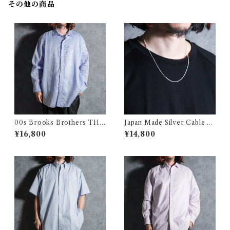
その他の商品
00s Brooks Brothers THO
Japan Made Silver Cable C
MAS MASON Linen Shirts
hain Nacklace シルバー ケー
¥16,800
¥14,800
ブルックスブラザーズ トーマ
ブル チェーン ネックレス 日本
スメイソン リネン シャツ
製 925