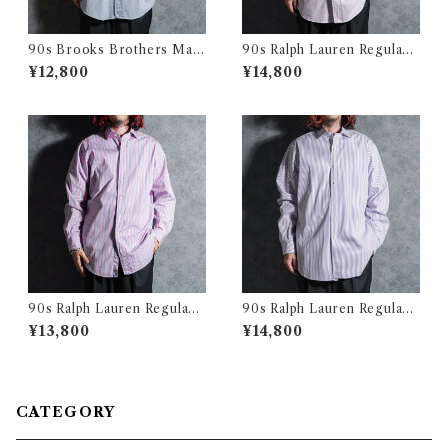
90s Brooks Brothers Mak
90s Ralph Lauren Regular
ers OX B.D. Shirts Graph C
Collar Pink Stripe Shirts ラ
¥12,800
¥14,800
heck ブルックスブラザーズ
ルフローレン レギュラーカラ
オックスフォード ボタンダウ
ー シャツ ヘアライン ピンク
ン グラフチェック シャツ アメ
リカ製
90s Ralph Lauren Regular
90s Ralph Lauren Regular
Collar Stripe Dress Shirts
Collar Purple Regular Shirt
¥13,800
¥14,800
Pink ラルフローレン レギュラ
s ラルフローレン レギュラー
ー カラー ストライプ ドレス
カラー シャツ パープル
シャツ ピンク
CATEGORY