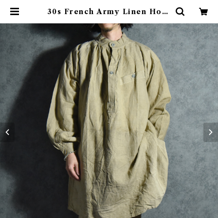
30s French Army Linen Hosp
ital Bourgeron Smock フラン
ス軍 ホスピタル ボージョン スモッ
ク ブージュロン | mark & collar
s (マークアンドカラーズ)