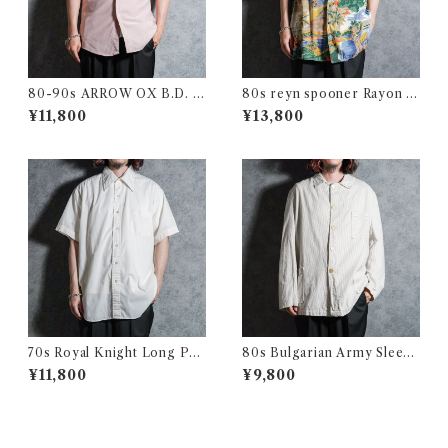
80-90s ARROW OX B.D. S
80s reyn spooner Rayon Al
hirts アロー オックスフォー
oha Shirts レインスプーナー
¥11,800
¥13,800
ド 半袖 ボタンダウン シャツ
レーヨン アロハシャツ
アメリカ製
70s Royal Knight Long Poi
80s Bulgarian Army Sleepi
nt Collar Shirts ロイヤルナ
ng Shirts Coverall ブルガリ
¥11,800
¥9,800
イト ロングポイント 半袖 シャ
ア軍 スリーピング シャツ カバ
ツ アメリカ製
ーオール