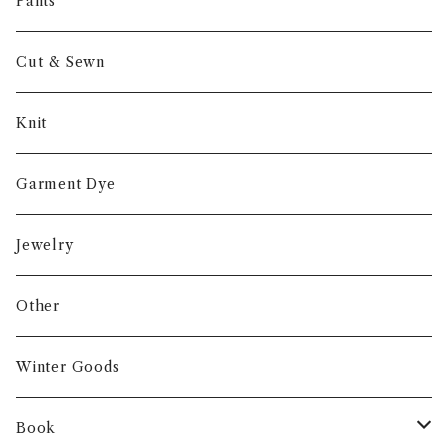
Other
Pants
Cut & Sewn
Knit
Garment Dye
Jewelry
Other
Winter Goods
Book