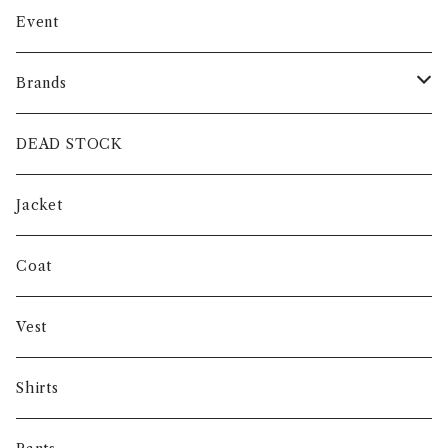
Event
Brands
intch.
DEAD STOCK
SHUREN
Jacket
INVERTERE
Coat
Gambert
Vest
NORIEI
Shirts