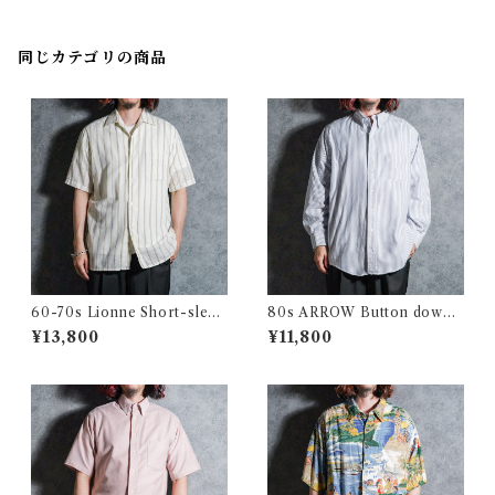
ョン スモック ブージュロン
同じカテゴリの商品
60-70s Lionne Short-sleev
80s ARROW Button down
e Stripe Shirts フランス製 半
Oxford Shirts アロー ボタン
¥13,800
¥11,800
袖 ストライプ シャツ
ダウン オックスフォード シャ
ツ