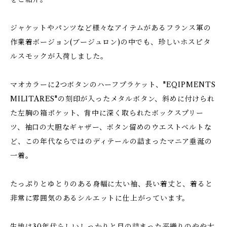
ジャケットやパンツなど様々なアイテムがあるフランス軍の
作業着ボージョン(ブージュロン)の中でも、珍しいホスピタ
ルスモックが入荷しました。
マオカラーに2つボタンのハーフプラケット、"EQIPMENTS
MILITARES"の刻印が入ったメタルボタン、斜めに付けられ
た左胸の箱ポケット、背中に深く取られたボックスプリー
ツ、袖口の大胆なギャザー、ボタン留めのウエストベルトな
ど、この年代ならではのディテールの詰まったマニア垂涎の
一着。
たっぷりとゆとりのある身幅に太い袖、長い着丈と、着ると
非常に雰囲気のあるシルエットに仕上がっています。
生地は30年代らしいしっかりと目の詰まった平織りのやや太