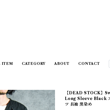
L ITEM
CATEGORY
ABOUT
CONTACT
【DEAD STOCK】Swed
Long Sleeve Bl
ツ 長袖 黒染め