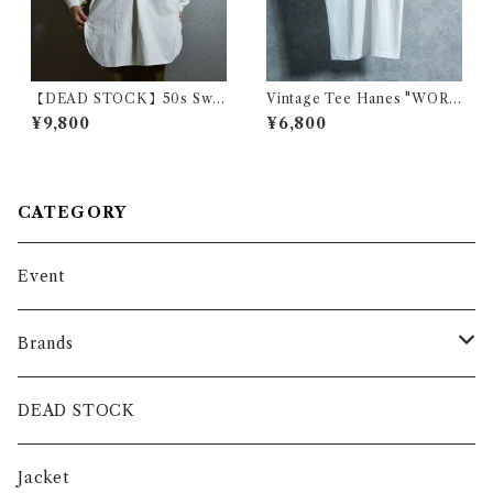
【DEAD STOCK】50s Swe
Vintage Tee Hanes "WORL
dish Army Pull Over Shirts
D'S FAIR ヴィンテージ リン
¥9,800
¥6,800
スウェーデン軍 プルオーバー
ガー Tシャツ 110
シャツ グランパシャツ
CATEGORY
Event
Brands
intch.
DEAD STOCK
SHUREN
Jacket