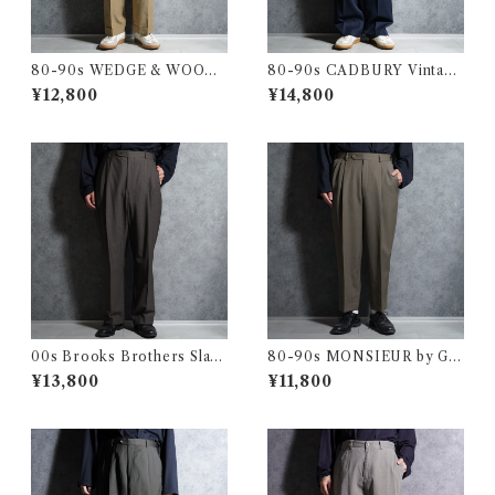
80-90s WEDGE & WOOD
80-90s CADBURY Vintage
Vintage Slacks Wool Trous
Slacks Wool Trousers Mad
¥12,800
¥14,800
ers Made in USA ウェッジ&
e in USA キャドバリー ヴィ
ウッド ヴィンテージ スラック
ンテージ スラックス ウール ト
ス ウール トラウザー アメリカ
ラウザー アメリカ製 104
製 103
00s Brooks Brothers Slack
80-90s MONSIEUR by GI
s Wool Trousers Houndsto
VENCHY Vintage Slacks W
¥13,800
¥11,800
oth ブルックス・ブラザーズ
ool Trousers Made in USA
スラックス ウール トラウザー
クレージュ オム ヴィンテージ
千鳥
スラックス ウール トラウザー
アメリカ製