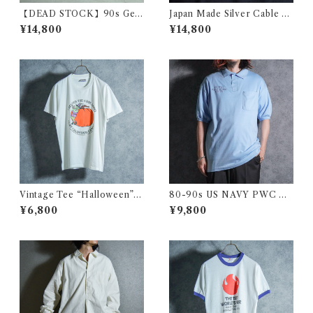
【DEAD STOCK】90s Ger
Japan Made Silver Cable C
man Army Moleskin Pants
hain Nacklace シルバー ケー
¥14,800
¥14,800
ドイツ軍 モールスキン カーゴ
ブル チェーン ネックレス 日本
パンツ オリーブ
製 925
Vintage Tee “Halloween” O
80-90s US NAVY PWC PU
nietaヴィンテージ Tシャツ ハ
BLIC WORKS CENTER an
¥6,800
¥9,800
ロウィン オニータ 115
vil Polo Shirts アメリカ 海軍
ポロシャツ サックス アメリカ
製