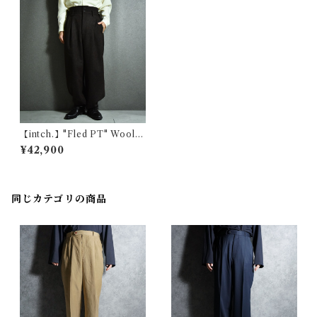
【intch.】"Fled PT" Wool T
weed Pants Brown インチ
¥42,900
フレッドピーティー ウール ツ
ィード パンツ ブラウン
同じカテゴリの商品