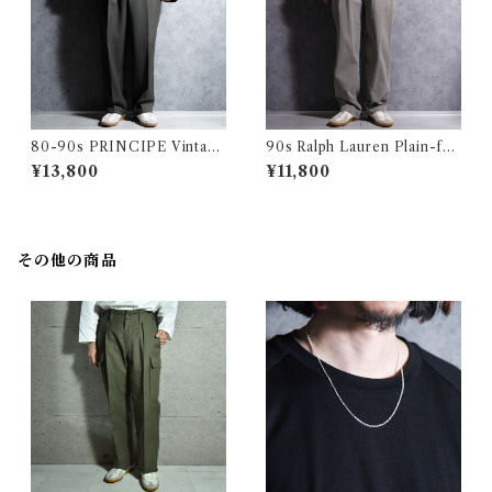
80-90s PRINCIPE Vintage
90s Ralph Lauren Plain-fro
Slacks Wool Trousers Mad
nt Chino Trousers PHILIP
¥13,800
¥11,800
e in Italy プリンシペ ヴィン
PANT Gray ラルフローレン
テージ ヴィンテージ スラック
プレーン フロント チノ トラウ
ス ウール トラウザー イタリア
ザース ノータック フィリップ
製 100
グレー
その他の商品