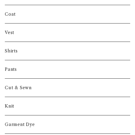
INVERTERE
Coat
Gambert
Vest
NORIEI
Shirts
Other
Pants
Cut & Sewn
Knit
Garment Dye