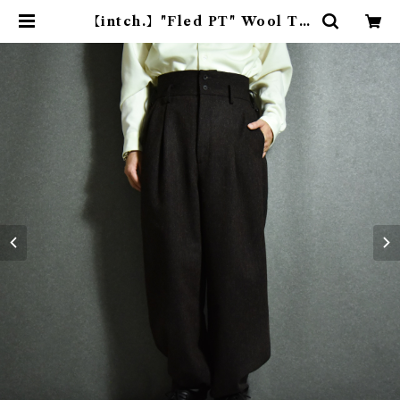
【intch.】"Fled PT" Wool Tw
eed Pants Brown インチ フレッ
ドピーティー ウール ツィード パン
ツ ブラウン | mark & collars
(マークアンドカラーズ)