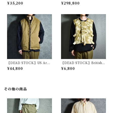
HOTAN Linen Cotton Rami
bour SOLWAY ZIPPER Full
¥35,200
¥298,800
e Vest インチ "カリフブイテ
Set バブアー ソルウェイジッ
ィー" 備長炭染め リネン コッ
パー フルセット 2ワラント
トン ラミー ベスト
【DEAD STOCK】US Arm
【DEAD STOCK】British A
y PCU L7 HIGHLOFT PRI
rmy Camouflage Tactical V
¥44,800
¥6,800
MALOFT VEST BEYOND
est イギリス軍 デザートカモ
社製 アメリカ軍 レベル7 ベス
タクティカル ベスト
ト プリマロフト ベストビヨン
ド
その他の商品