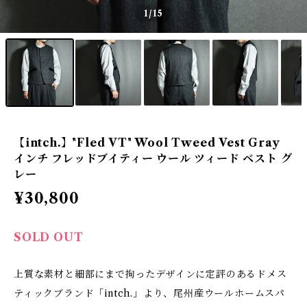
1
/15
【intch.】"Fled VT" Wool Tweed Vest Gray
インチ フレッドブイティー ウール ツィード ベスト グ
レー
¥30,800
SOLD OUT
上質な素材と細部にまで拘ったデザインに定評のあるドメス
ティックブランド「intch.」より、尾州産ウールホームスパ