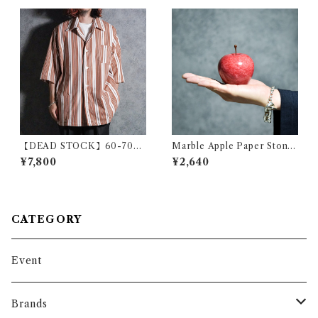
ンダウン シャツ グリーン
【DEAD STOCK】60-70s
Marble Apple Paper Stone
Polish Army Stripe Open-c
Red Large マーブルアップル
¥7,800
¥2,640
ollar Shirts Brown ポーラン
ペーパーウエイト リンゴ オブ
ド軍 ストライプ オープンカラ
ジェ レッド ラージ
ー シャツ ブラウン系
CATEGORY
Event
Brands