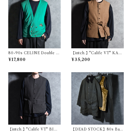
80-90s CELINE Double B
【intch.】"Calife VT" KAKI
reasted Embroidery Knit V
SHIBU Linen Cotton Rami
¥17,800
¥35,200
est セリーヌ ダブル ブレステ
e Vest インチ "カリフブイテ
ッド エンブロイダリー ニット
ィー" 柿渋染め リネン コット
ベスト
ン ラミー ベスト
【intch.】"Calife VT" BINC
【DEAD STOCK】80s Bar