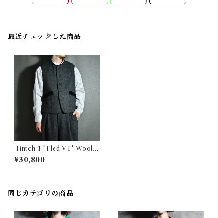
最近チェックした商品
【intch.】"Fled VT" Wool T
weed Vest Gray インチ フレ
¥30,800
ッドブイティー ウール ツィー
ド ベスト グレー
同じカテゴリの商品