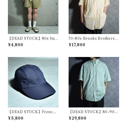
【DEAD STOCK】80s Itali
70-80s Brooks Brothers
an Army Short Pants イタリ
Makers 6 buttons Shirts ブ
¥4,800
¥17,800
ア軍 ショートパンツ ツータッ
ルックスブラザーズ 6ボタン
ク
シャツ アメリカ製
【DEAD STOCK】French
【DEAD STOCK】80-90s
Navy Cap フランス 海軍 キャ
Yves Saint Laurent Stripe B
¥5,800
¥29,800
ップ ジェットキャップ
D Shirts Green YSL イヴ・
サンローラン ストライプ ボタ