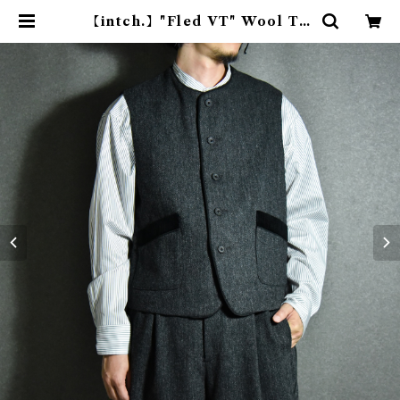
【intch.】"Fled VT" Wool Tw
eed Vest Gray インチ フレッド
ブイティー ウール ツィード ベスト
グレー | mark & collars (マーク
アンドカラーズ)