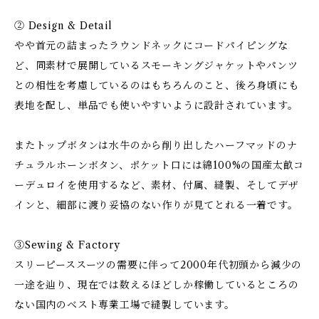
② Design & Detail
やや首元の詰まったラウンドネックにコードパイピングな
ど、同素材で展開しているスモーキングジャケットやパンツ
との相性を考慮しているのはもちろんのこと、後ろ身頃にも
表地を配し、単品でも使いやすいように設計されています。
またトップボタンは水牛のから削り出したハーフマッドのナ
チュラルホーンボタン、ポケット口には綿100%の国産太畝コ
ーデュロイを使用するなど、素材、付属、縫製、そしてデザ
インと、細部に渡り妥協のない作りが見てとれる一着です。
③Sewing & Factory
スリーピーススーツの需要に伴って2000年代初頭から減少の
一途を辿り、現在では数えるほどしか稼働しているところの
ない国内のベスト専業工場で縫製しています。