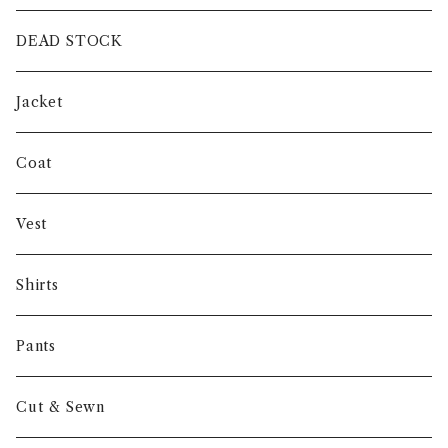
intch.
DEAD STOCK
SHUREN
Jacket
INVERTERE
Coat
Gambert
Vest
NORIEI
Shirts
Other
Pants
Cut & Sewn