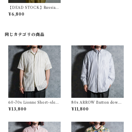
【DEAD STOCK】Russian
Army V-neck Sieeping Shir
¥6,800
ts ロシア軍 Vネック スリーピ
ング シャツ 黒染め
同じカテゴリの商品
60-70s Lionne Short-sleev
80s ARROW Button down
e Stripe Shirts フランス製 半
Oxford Shirts アロー ボタン
¥13,800
¥11,800
袖 ストライプ シャツ
ダウン オックスフォード シャ
ツ