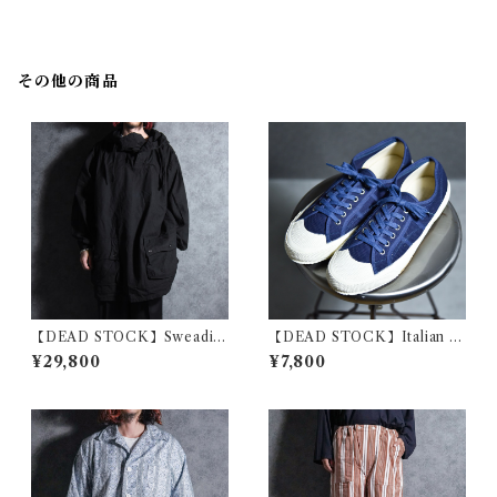
ツ アメリカ製
ーオール
その他の商品
【DEAD STOCK】Sweadis
【DEAD STOCK】Italian N
h Army Snow Camouflage
avy Sailor Shoes イタリア軍
¥29,800
¥7,800
Parka スウェーデン軍 スノー
セーラーシューズ
カモ パーカー 黒染め