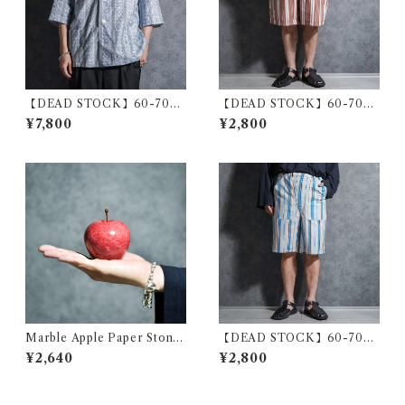
【DEAD STOCK】60-70s
【DEAD STOCK】60-70s
Polish Army Stripe Open-c
Polish Army Stripe Half Pa
¥7,800
¥2,800
ollar Shirts Blue ポーランド
nts Brown Stripe ポーランド
軍 ストライプ オープンカラー
軍 ストライプ ハーフ パンツ
シャツ ブルー系
ブラウンストライプ
Marble Apple Paper Stone
【DEAD STOCK】60-70s
Red Large マーブルアップル
Polish Army Stripe Half Pa
¥2,640
¥2,800
ペーパーウエイト リンゴ オブ
nts Blue STポーランド軍 ス
ジェ レッド ラージ
トライプ ハーフ パンツ ブルー
ストライプ