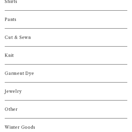
NORIEI
Shirts
Other
Pants
Cut & Sewn
Knit
Garment Dye
Jewelry
Other
Winter Goods