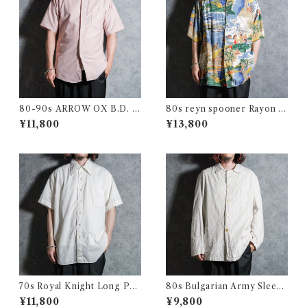
80-90s ARROW OX B.D. S
80s reyn spooner Rayon Al
hirts アロー オックスフォー
oha Shirts レインスプーナー
¥11,800
¥13,800
ド 半袖 ボタンダウン シャツ
レーヨン アロハシャツ
アメリカ製
70s Royal Knight Long Poi
80s Bulgarian Army Sleepi
nt Collar Shirts ロイヤルナ
ng Shirts Coverall ブルガリ
¥11,800
¥9,800
イト ロングポイント 半袖 シャ
ア軍 スリーピング シャツ カバ