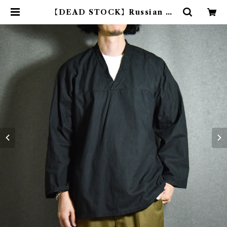
【DEAD STOCK】Russian Ar
my V-neck Sieeping Shirts ロ
シア軍 Vネック スリーピング シャ
ツ 黒染め | mark & collars (マ
ークアンドカラーズ)