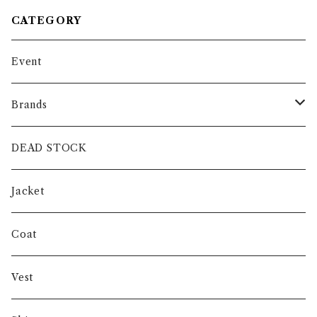
CATEGORY
Event
Brands
intch.
DEAD STOCK
SHUREN
Jacket
INVERTERE
Coat
Gambert
Vest