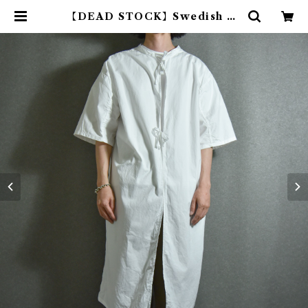
【DEAD STOCK】Swedish Ar
my Short Sleeve Surgical Go
wn スウェーデン軍 半袖 サージカ
ル ガウン | mark & collars (マ
ークアンドカラーズ)