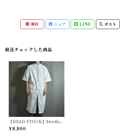
保存
シェア
LINE
ポスト
最近チェックした商品
【DEAD STOCK】Swedish
Army Short Sleeve Surgica
¥8,800
l Gown スウェーデン軍 半袖
サージカル ガウン