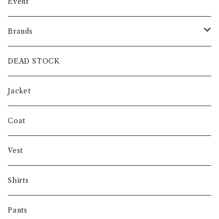
Event
Brands
intch.
DEAD STOCK
SHUREN
Jacket
INVERTERE
Coat
Gambert
Vest
NORIEI
Shirts
Other
Pants