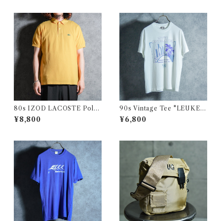
80s IZOD LACOSTE Polo
90s Vintage Tee "LEUKEM
Shirts Yellow Made in USA
IA" SCREEN STARS ヴィン
¥8,800
¥6,800
アイゾッド ラコステ ポロシャ
テージ Tシャツ スクリーンス
ツ イエロー アメリカ製
ターズ 108