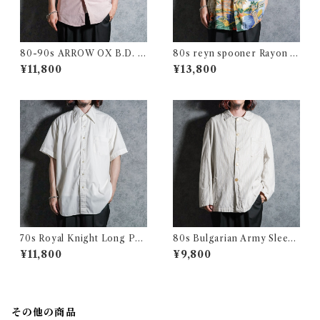
80-90s ARROW OX B.D. S
80s reyn spooner Rayon Al
hirts アロー オックスフォー
oha Shirts レインスプーナー
¥11,800
¥13,800
ド 半袖 ボタンダウン シャツ
レーヨン アロハシャツ
アメリカ製
70s Royal Knight Long Poi
80s Bulgarian Army Sleepi
nt Collar Shirts ロイヤルナ
ng Shirts Coverall ブルガリ
¥11,800
¥9,800
イト ロングポイント 半袖 シャ
ア軍 スリーピング シャツ カバ
ツ アメリカ製
ーオール
その他の商品