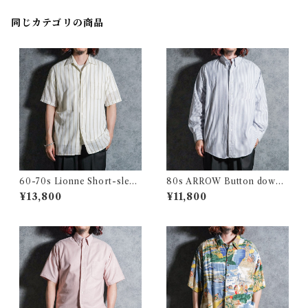
同じカテゴリの商品
60-70s Lionne Short-sleev
80s ARROW Button down
e Stripe Shirts フランス製 半
Oxford Shirts アロー ボタン
¥13,800
¥11,800
袖 ストライプ シャツ
ダウン オックスフォード シャ
ツ