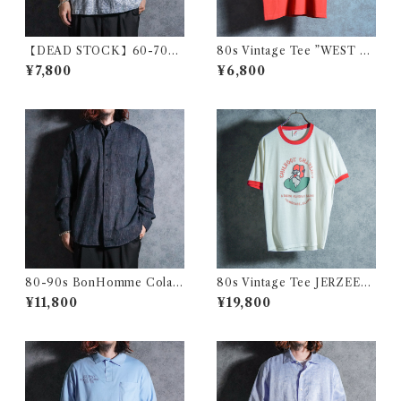
【DEAD STOCK】60-70s
80s Vintage Tee ”WEST M
Polish Army Stripe Open-c
EADE" ヴィンテージ Tシャツ
¥7,800
¥6,800
ollar Shirts Blue ポーランド
101
軍 ストライプ オープンカラー
シャツ ブルー系
80-90s BonHomme Colar
80s Vintage Tee JERZEES
Yarn Shirts ボンオム カラー
"CHILKOOT CHARLIE'S"
¥11,800
¥19,800
ヤーン カラミ シャツ アメリカ
ヴィンテージ Tシャツ チルク
製
ート ジャージーズボディ・チ
ャリーズ リンガーTシャツ 112