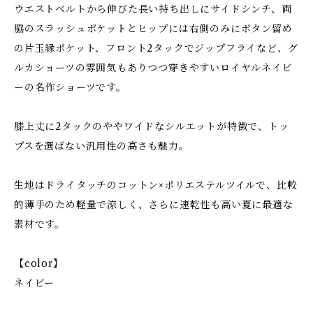
ウエストベルトから伸びた長い持ち出しにサイドシンチ、両
脇のスラッシュポケットとヒップには右側のみにボタン留め
の片玉縁ポケット、フロント2タックでジップフライなど、グ
ルカショーツの雰囲気もありつつ穿きやすいロイヤルネイビ
ーの名作ショーツです。
膝上丈に2タックのややワイドなシルエットが特徴で、トッ
プスを選ばない汎用性の高さも魅力。
生地はドライタッチのコットン×ポリエステルツイルで、比較
的薄手のため軽量で涼しく、さらに速乾性も高い夏に最適な
素材です。
【color】
ネイビー