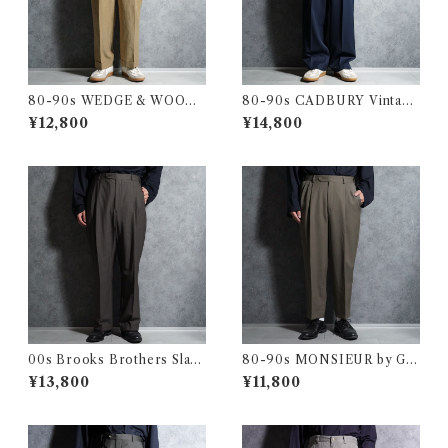
80-90s WEDGE & WOOD
80-90s CADBURY Vintage
Vintage Slacks Wool Trous
Slacks Wool Trousers Mad
¥12,800
¥14,800
ers Made in USA ウェッジ&
e in USA キャドバリー ヴィ
ウッド ヴィンテージ スラック
ンテージ スラックス ウール ト
ス ウール トラウザー アメリカ
ラウザー アメリカ製 104
製 103
00s Brooks Brothers Slack
80-90s MONSIEUR by GI
s Wool Trousers Houndsto
VENCHY Vintage Slacks W
¥13,800
¥11,800
oth ブルックス・ブラザーズ
ool Trousers Made in USA
スラックス ウール トラウザー
クレージュ オム ヴィンテージ
千鳥
スラックス ウール トラウザー
アメリカ製