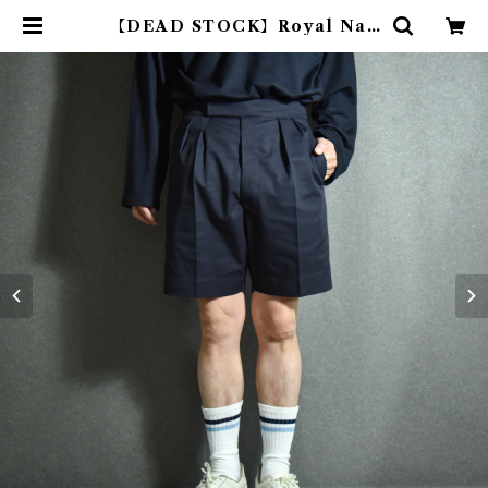
【DEAD STOCK】Royal Nav
y Short Pants イギリス軍 ショー
トパンツ | mark & collars (マー
クアンドカラーズ)