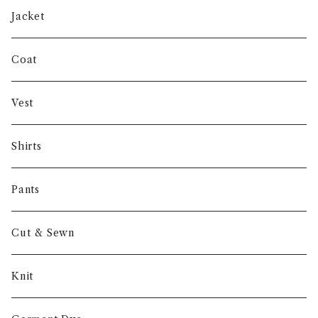
SHUREN
Jacket
INVERTERE
Coat
Gambert
Vest
NORIEI
Shirts
Other
Pants
Cut & Sewn
Knit