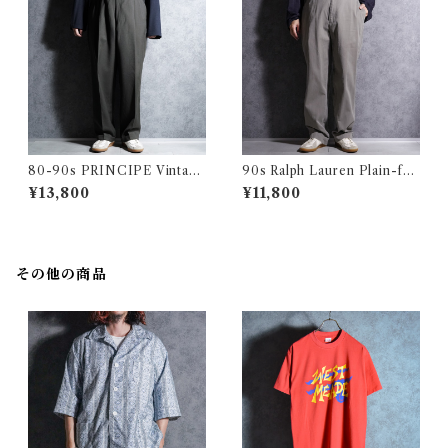
80-90s PRINCIPE Vintage
90s Ralph Lauren Plain-fro
Slacks Wool Trousers Mad
nt Chino Trousers PHILIP
¥13,800
¥11,800
e in Italy プリンシペ ヴィン
PANT Gray ラルフローレン
テージ ヴィンテージ スラック
プレーン フロント チノ トラウ
ス ウール トラウザー イタリア
ザース ノータック フィリップ
製 100
グレー
その他の商品