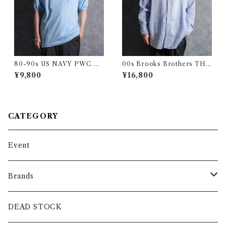
80-90s US NAVY PWC PU
00s Brooks Brothers THO
BLIC WORKS CENTER an
MAS MASON Linen Shirts
¥9,800
¥16,800
vil Polo Shirts アメリカ 海軍
ブルックスブラザーズ トーマ
ポロシャツ サックス アメリカ
スメイソン リネン シャツ
製
CATEGORY
Event
Brands
intch.
DEAD STOCK