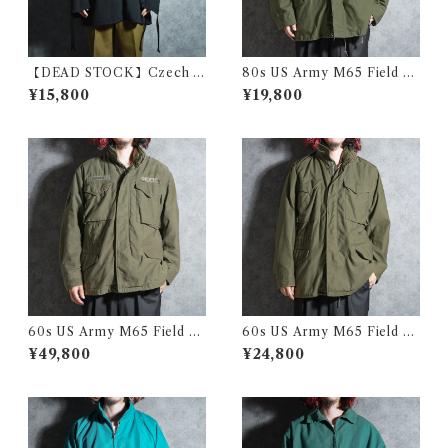
【DEAD STOCK】Czech A
80s US Army M65 Field Ja
rmy Cotton Snow Camoufl
cket 3rd model アメリカ軍
¥15,800
¥19,800
age Parka チェコ軍 コットン
M65 フィールド ジャケット 1
スノーカモ パーカー スモック
981
黒染め
60s US Army M65 Field Ja
60s US Army M65 Field Ja
cket 1st model アメリカ軍 M
cket 2nd model アメリカ軍
¥49,800
¥24,800
65 フィールド ジャケット
M65 フィールド ジャケット 1
967