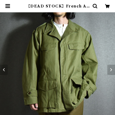
【DEAD STOCK】French Ar
my M47 Field Jacket フランス
軍 フィールド ジャケット 前期 | m
ark & collars (マークアンドカラ
ーズ)