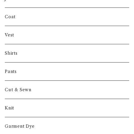
INVERTERE
Coat
Gambert
Vest
NORIEI
Shirts
Other
Pants
Cut & Sewn
Knit
Garment Dye