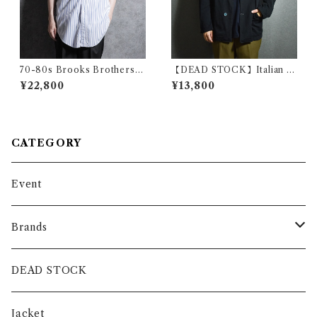
70-80s Brooks Brothers
【DEAD STOCK】Italian N
Makers 6 buttons OX B.D.
avy Chef Jacket イタリア軍
¥22,800
¥13,800
Shirts ブルックスブラザーズ
シェフジャケット コックジャ
6ボタン オックスフォード ボ
ケット 黒染め
タンダウン シャツ アメリカ製
CATEGORY
Event
Brands
intch.
DEAD STOCK
SHUREN
Jacket