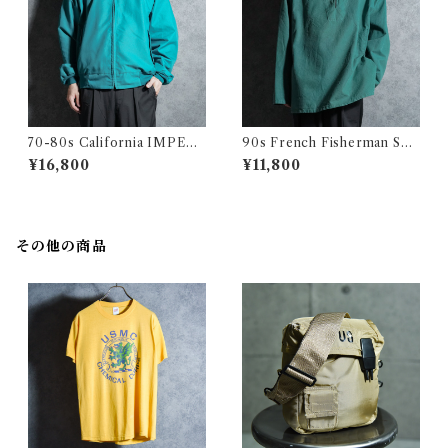
70-80s California IMPERI
90s French Fisherman Sm
AL Harrington jacket Made
ock Shirts Green フレンチ
¥16,800
¥11,800
in USA Swing Top Turquoi
フィッシャーマン スモック グ
se カリフォルニア インペリア
リーン
ル ハリントンジャケット スイ
ングトップ アメリカ製 ターコ
イズ
その他の商品