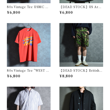
80s Vintage Tee USMC C
【DEAD STOCK】US Arm
HEMICAL CORPS ヴィンテ
y Mini Shoulder Bag アメリ
¥6,800
¥6,800
ージ Tシャツ マリンコープ 化
カ軍 ミニショルダーバッグ
学部隊 102
80s Vintage Tee ”WEST M
【DEAD STOCK】British A
EADE" ヴィンテージ Tシャツ
rmy Camouflage Short Pan
¥6,800
¥8,800
101
ts イギリス軍 カモフラ ショー
ト パンツ