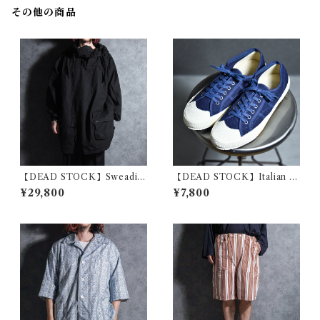
イズ
その他の商品
【DEAD STOCK】Sweadis
【DEAD STOCK】Italian N
h Army Snow Camouflage
avy Sailor Shoes イタリア軍
¥29,800
¥7,800
Parka スウェーデン軍 スノー
セーラーシューズ
カモ パーカー 黒染め