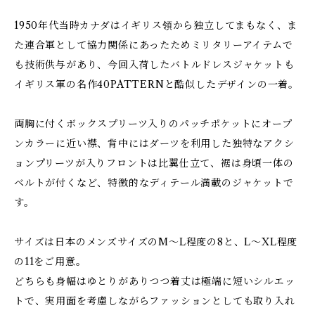
1950年代当時カナダはイギリス領から独立してまもなく、ま
た連合軍として協力関係にあったためミリタリーアイテムで
も技術供与があり、今回入荷したバトルドレスジャケットも
イギリス軍の名作40PATTERNと酷似したデザインの一着。
両胸に付くボックスプリーツ入りのパッチポケットにオープ
ンカラーに近い襟、背中にはダーツを利用した独特なアクシ
ョンプリーツが入りフロントは比翼仕立て、裾は身頃一体の
ベルトが付くなど、特徴的なディテール満載のジャケットで
す。
サイズは日本のメンズサイズのM〜L程度の8と、L〜XL程度
の11をご用意。
どちらも身幅はゆとりがありつつ着丈は極端に短いシルエッ
トで、実用面を考慮しながらファッションとしても取り入れ