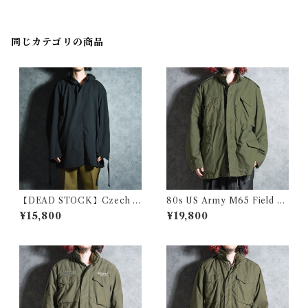
バトルドレス ジャケット
同じカテゴリの商品
【DEAD STOCK】Czech A
80s US Army M65 Field Ja
rmy Cotton Snow Camoufl
cket 3rd model アメリカ軍
¥15,800
¥19,800
age Parka チェコ軍 コットン
M65 フィールド ジャケット 1
スノーカモ パーカー スモック
981
黒染め