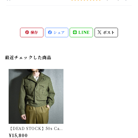
保存
シェア
LINE
ポスト
最近チェックした商品
【DEAD STOCK】50s Can
adian Army Wool Battle Dr
¥15,800
ess Jacket カナダ軍 ウール