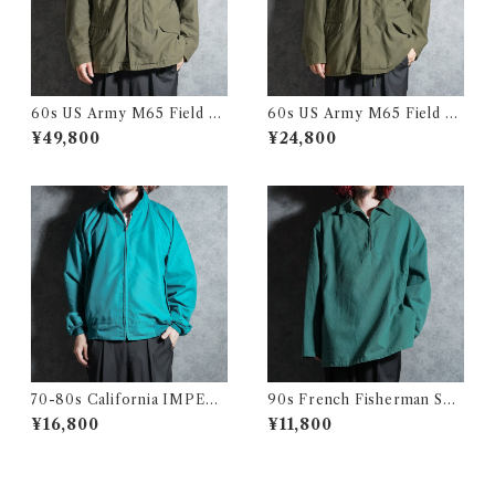
60s US Army M65 Field Ja
60s US Army M65 Field Ja
cket 1st model アメリカ軍 M
cket 2nd model アメリカ軍
¥49,800
¥24,800
65 フィールド ジャケット
M65 フィールド ジャケット 1
967
70-80s California IMPERI
90s French Fisherman Sm
AL Harrington jacket Made
ock Shirts Green フレンチ
¥16,800
¥11,800
in USA Swing Top Turquoi
フィッシャーマン スモック グ
se カリフォルニア インペリア
リーン
ル ハリントンジャケット スイ
ングトップ アメリカ製 ターコ