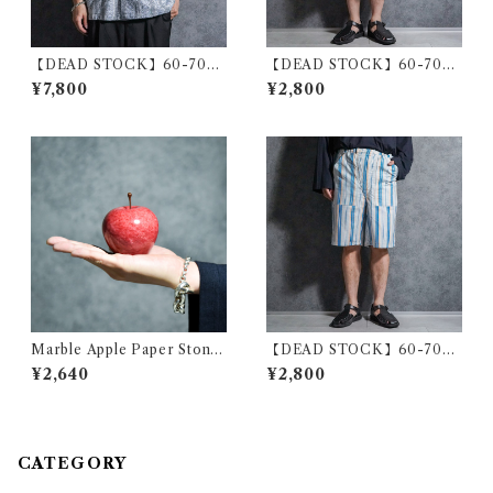
【DEAD STOCK】60-70s
【DEAD STOCK】60-70s
Polish Army Stripe Open-c
Polish Army Stripe Half Pa
¥7,800
¥2,800
ollar Shirts Blue ポーランド
nts Brown Stripe ポーランド
軍 ストライプ オープンカラー
軍 ストライプ ハーフ パンツ
シャツ ブルー系
ブラウンストライプ
Marble Apple Paper Stone
【DEAD STOCK】60-70s
Red Large マーブルアップル
Polish Army Stripe Half Pa
¥2,640
¥2,800
ペーパーウエイト リンゴ オブ
nts Blue STポーランド軍 ス
ジェ レッド ラージ
トライプ ハーフ パンツ ブルー
ストライプ
CATEGORY