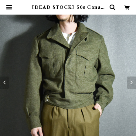
【DEAD STOCK】50s Canadi
an Army Wool Battle Dress J
acket カナダ軍 ウール バトルドレ
ス ジャケット | mark & collars
(マークアンドカラーズ)