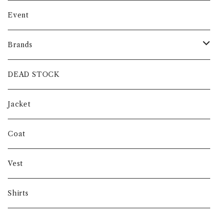
Event
Brands
intch.
DEAD STOCK
SHUREN
Jacket
INVERTERE
Coat
Gambert
Vest
NORIEI
Shirts