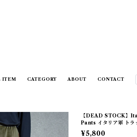
L ITEM
CATEGORY
ABOUT
CONTACT
【DEAD STOCK】Ital
Pants イタリア軍 ト
¥5,800