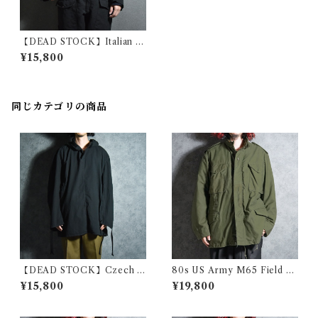
【DEAD STOCK】Italian Ai
r Force Flight Jacket イタリ
¥15,800
ア軍 フライトジャケット 黒染
め
同じカテゴリの商品
【DEAD STOCK】Czech A
80s US Army M65 Field Ja
rmy Cotton Snow Camoufl
cket 3rd model アメリカ軍
¥15,800
¥19,800
age Parka チェコ軍 コットン
M65 フィールド ジャケット 1
スノーカモ パーカー スモック
981
黒染め