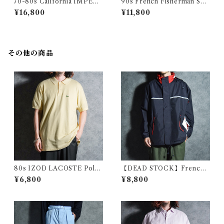
70-80s California IMPERI
90s French Fisherman Sm
AL Harrington jacket Made
ock Shirts Green フレンチ
¥16,800
¥11,800
in USA Swing Top Turquoi
フィッシャーマン スモック グ
se カリフォルニア インペリア
リーン
ル ハリントンジャケット スイ
ングトップ アメリカ製 ターコ
イズ
その他の商品
80s IZOD LACOSTE Polo
【DEAD STOCK】French
Shirts Pale Yellow Made in
Military Shcool Marin Park
¥6,800
¥8,800
USA アイゾッド ラコステ ポ
a フランス軍 士官学校 マリン
ロシャツ ペールイエロー アメ
パーカー
リカ製