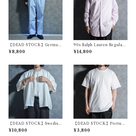
【DEAD STOCK】German
90s Ralph Lauren Regular
y Army T/C Trousers ドイ
Collar Pink Stripe Shirts ラ
¥8,800
¥14,800
ツ軍 コットンポリ ツイル トラ
ルフローレン レギュラーカラ
ウザー ベルト付
ー シャツ ヘアライン ピンク
【DEAD STOCK】Swedish
【DEAD STOCK】Portugal
Army Half-sleeve Hospital
Army Cotton T-shirts ポル
¥10,800
¥3,800
Shirts スウェーデン軍 ハーフ
トガル軍 コットン Tシャツ