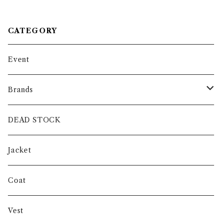
スリーブ ホスピタル シャツ リ
メイク
CATEGORY
Event
Brands
intch.
DEAD STOCK
SHUREN
Jacket
INVERTERE
Coat
Gambert
Vest