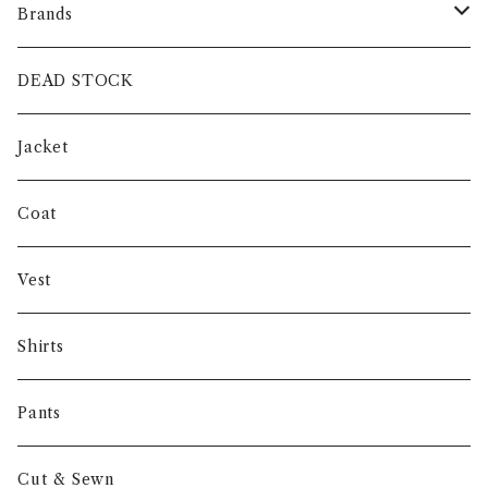
Brands
intch.
DEAD STOCK
SHUREN
Jacket
INVERTERE
Coat
Gambert
Vest
NORIEI
Shirts
Other
Pants
Cut & Sewn