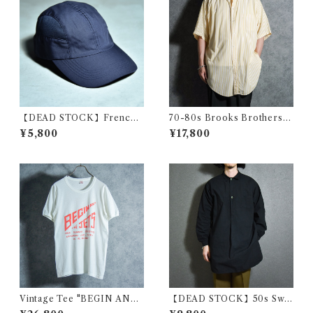
【DEAD STOCK】French
70-80s Brooks Brothers
Navy Cap フランス 海軍 キャ
Makers 6 buttons Shirts ブ
¥5,800
¥17,800
ップ ジェットキャップ
ルックスブラザーズ 6ボタン
シャツ アメリカ製
Vintage Tee "BEGIN AND
【DEAD STOCK】50s Swe
THE JETS" B.Y.D. ヴィンテ
dish Army Pull Over Shirts