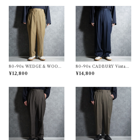
80-90s WEDGE & WOOD
80-90s CADBURY Vintage
Vintage Slacks Wool Trous
Slacks Wool Trousers Mad
¥12,800
¥14,800
ers Made in USA ウェッジ&
e in USA キャドバリー ヴィ
ウッド ヴィンテージ スラック
ンテージ スラックス ウール ト
ス ウール トラウザー アメリカ
ラウザー アメリカ製 104
製 103