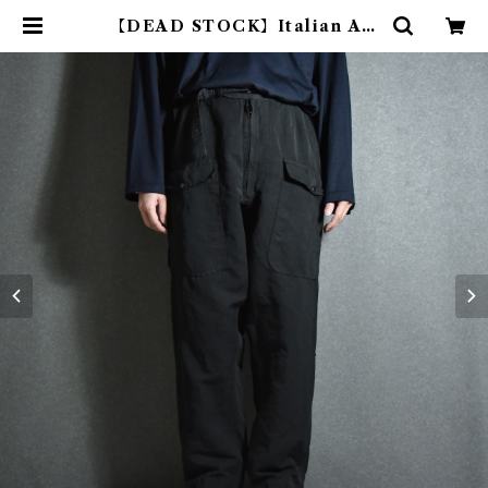
【DEAD STOCK】Italian Air
Force Flight Pants イタリア軍
フライトパンツ 黒染め | mark & c
ollars (マークアンドカラーズ)