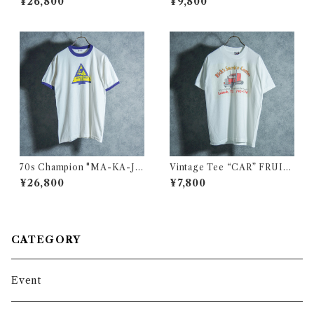
¥26,800
¥9,800
ージ Tシャツ 111
スウェーデン軍 プルオーバー
シャツ グランパシャツ 黒染め
70s Champion "MA-KA-JA
Vintage Tee “CAR” FRUIT
-WAN" Vintage Tee USA製
OF THE LOOMヴィンテー
¥26,800
¥7,800
ヴィンテージ Tシャツ チャン
ジ Tシャツ フルーツオブザル
ピオン バータグ 113
ーム トラック 116
CATEGORY
Event