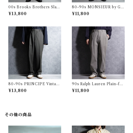
00s Brooks Brothers Slack
80-90s MONSIEUR by GI
s Wool Trousers Houndsto
VENCHY Vintage Slacks W
¥13,800
¥11,800
oth ブルックス・ブラザーズ
ool Trousers Made in USA
スラックス ウール トラウザー
クレージュ オム ヴィンテージ
千鳥
スラックス ウール トラウザー
アメリカ製
80-90s PRINCIPE Vintage
90s Ralph Lauren Plain-fro
Slacks Wool Trousers Mad
nt Chino Trousers PHILIP
¥13,800
¥11,800
e in Italy プリンシペ ヴィン
PANT Gray ラルフローレン
テージ ヴィンテージ スラック
プレーン フロント チノ トラウ
ス ウール トラウザー イタリア
ザース ノータック フィリップ
製 100
グレー
その他の商品