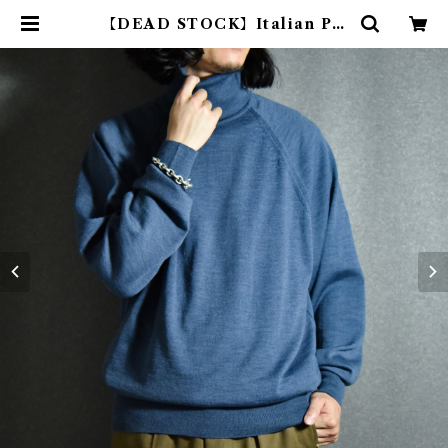
【DEAD STOCK】Italian PO
LIZEI Wool Turtle-neck Sw
eater イタリア警察 ウール タート
ルネック セーター | mark & coll
ars (マークアンドカラーズ)