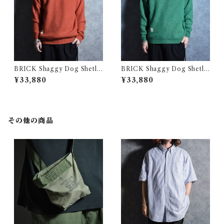
BRICK Shaggy Dog Shetla
BRICK Shaggy Dog Shetla
nd Wool Knit Sweater Cre
nd Wool Knit Sweater Cre
¥33,880
¥33,880
w Neck FLAME ブリック シ
w Neck EVER GREENブリ
ャギードッグ シェットランド
ック シャギードッグ シェット
ウール ニット セーター フレイ
ランド ウール ニット セーター
ム
エバーグリーン
その他の商品