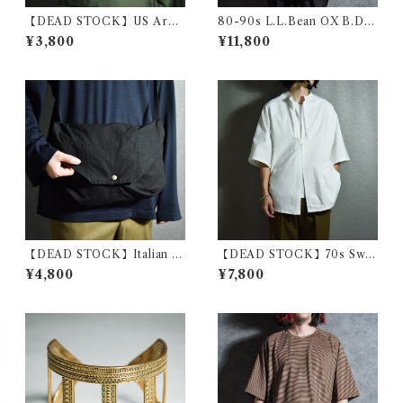
【DEAD STOCK】US Arm
80-90s L.L.Bean OX B.D. S
y Cotton Mini Shoulder Ba
hirs エルエルビーン 半袖 ボタ
¥3,800
¥11,800
g アメリカ軍 コットン ミニ シ
ンダウン シャツ アメリカ製
ョルダー バッグ
【DEAD STOCK】Italian A
【DEAD STOCK】70s Swe
rmy Cotton Shoulder Bag
dish Army Hospital Shirts
¥4,800
¥7,800
イタリア軍 コットン ショルダ
スウェーデン軍 ホスピタル シ
ー バッグ 黒染め
ャツ