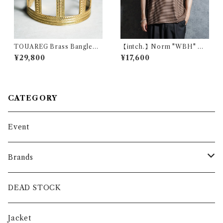
TOUAREG Brass Bangleト
【intch.】Norm "WBH" Me
ゥアレグ ブラス バングル 真鍮
rino Wool Raglan Sleeve T-
¥29,800
¥17,600
155
shirts Brown インチ "ノルム
ダブルビーエイチ" メリノウー
ル ラグランスリーブ ボーダー
Tシャツ ブラウン
CATEGORY
Event
Brands
intch.
DEAD STOCK
SHUREN
Jacket