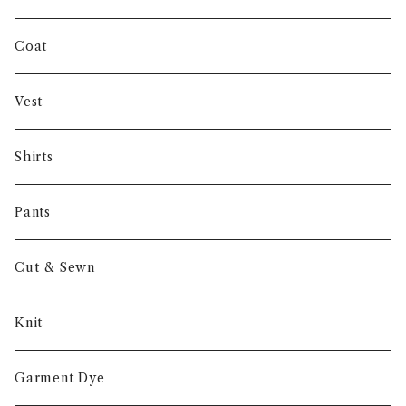
INVERTERE
Coat
Gambert
Vest
NORIEI
Shirts
Other
Pants
Cut & Sewn
Knit
Garment Dye