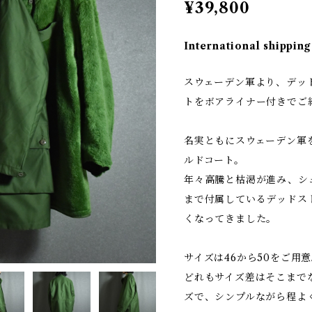
¥39,800
International shipping
スウェーデン軍より、デッド
トをボアライナー付きでご
名実ともにスウェーデン軍
ルドコート。
年々高騰と枯渇が進み、シ
まで付属しているデッドス
くなってきました。
サイズは46から50をご用
どれもサイズ差はそこまで
ズで、シンプルながら程よ