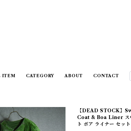
L ITEM
CATEGORY
ABOUT
CONTACT
【DEAD STOCK】Swe
Coat & Boa Lin
ト ボア ライナー セット