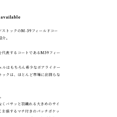
 available
ストックのM-59フィールドコー
紹介。
を代表するコートであるM59フィー
ェルはもちろん希少なボアライナー
トックは、ほとんど市場に出回らな
意。
なくバサッと羽織れる大きめのサイ
く主張するマチ付きのパッチポケッ