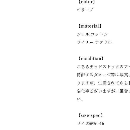
【color】
オリーブ
【material】
シェル:コットン
ライナー:アクリル
【condition】
こちらデッドストックのア
特記するダメージ等は写真
りますが、生産されてから
変化等ございますが、風合
い。
【size spec】
サイズ表記 46