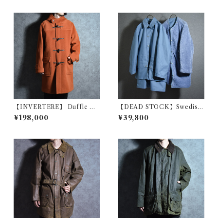
スノーカモ パーカー スモック
ジョシュア エリス イギリス製
黒染め
ブラック
【INVERTERE】 Duffle Co
【DEAD STOCK】Swedish
at Fabric by Joshua Ellis イ
Army M59 Field Coat & Bo
¥198,000
¥39,800
ンバーティア ダッフルコート
a Liner スウェーデン軍 フィ
ジョシュア エリス イギリス製
ールドコート ボアライナー付
オレンジ
き