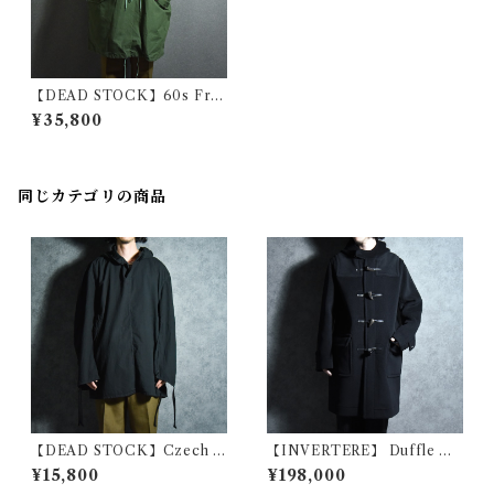
【DEAD STOCK】60s Fre
nch Army Alpine Smock フ
¥35,800
ランス軍 アルパイン スモック
同じカテゴリの商品
【DEAD STOCK】Czech A
【INVERTERE】 Duffle Co
rmy Cotton Snow Camoufl
at Fabric by Joshua Ellis イ
¥15,800
¥198,000
age Parka チェコ軍 コットン
ンバーティア ダッフルコート