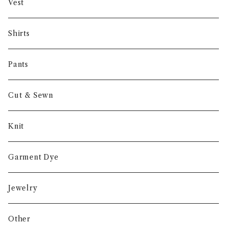
Gambert
Vest
NORIEI
Shirts
Other
Pants
Cut & Sewn
Knit
Garment Dye
Jewelry
Other