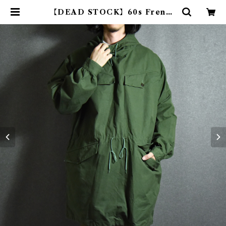
【DEAD STOCK】60s French
Army Alpine Smock フランス
軍 アルパイン スモック | mark &
collars (マークアンドカラーズ)