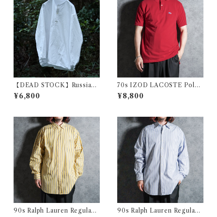
【DEAD STOCK】Russian
70s IZOD LACOSTE Polo
Military Sleeping Shirts He
Shirts Red Made in USA ア
¥6,800
¥8,800
nryneck ロシア軍 スリーピン
イゾッド ラコステ ポロシャツ
グシャツ ヘンリーネック ホワ
レッド アメリカ製
イト
90s Ralph Lauren Regular
90s Ralph Lauren Regular