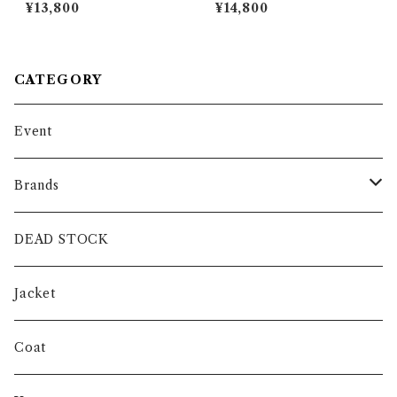
Collar Check Shirts CURH
Collar Stripe Shirts CURH
¥13,800
¥14,800
AM SPORT ラルフローレン
AM ラルフローレン レギュラ
レギュラーカラー ストライプ
ーカラー ストライプ シャツ
シャツ
CATEGORY
Event
Brands
intch.
DEAD STOCK
SHUREN
Jacket
INVERTERE
Coat