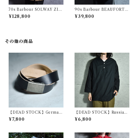
70s Barbour SOLWAY ZIP
90s Barbour BEAUFORT S
PER 1Warrant バブアー ソル
ize46 バブアー ビューフォー
¥128,800
¥39,800
ウェイジッパー パイル ライナ
ト 3ワラント サイズ46 セージ
ー セット 1ワラント
その他の商品
【DEAD STOCK】German
【DEAD STOCK】Russian
Army Leather Belt Black ド
military sleeping shirts V-
¥7,800
¥6,800
イツ軍 レザー ベルト ブラック
Henryneck ロシア軍 スリー
ピングシャツ Vヘンリーネッ
ク 黒染め