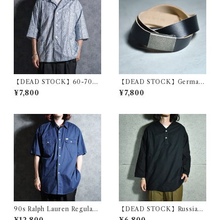
【DEAD STOCK】60-70s
【DEAD STOCK】German
Polish Army Stripe Open-c
Army Leather Belt Black ド
¥7,800
¥7,800
ollar Shirts Blue ポーランド
イツ軍 レザー ベルト ブラック
軍 ストライプ オープンカラー
シャツ ブルー系
90s Ralph Lauren Regular
【DEAD STOCK】Russian
Doubole Flap Pocket Type
military sleeping shirts V-