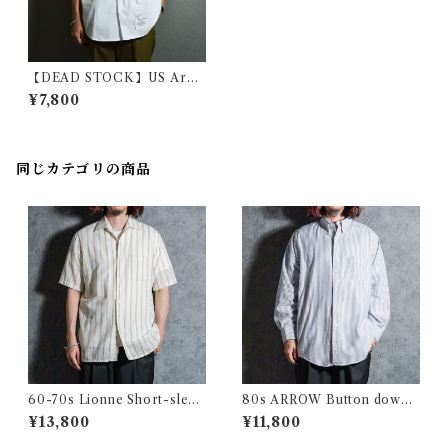
【DEAD STOCK】US Arm
y Short-Sleeve Utility Shirt
¥7,800
s アメリカ軍 半袖 ユーティリ
ティ シャツ
同じカテゴリの商品
60-70s Lionne Short-sleev
80s ARROW Button down
e Stripe Shirts フランス製 半
Oxford Shirts アロー ボタン
¥13,800
¥11,800
袖 ストライプ シャツ
ダウン オックスフォード シャ
ツ