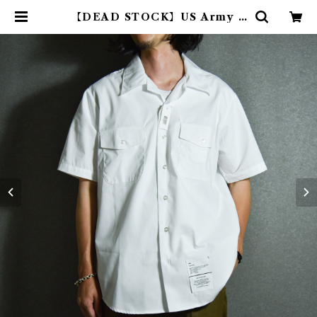
【DEAD STOCK】US Army S
hort-Sleeve Utility Shirts ア
メリカ軍 半袖 ユーティリティ シャ
ツ | mark & collars (マークアン
ドカラーズ)