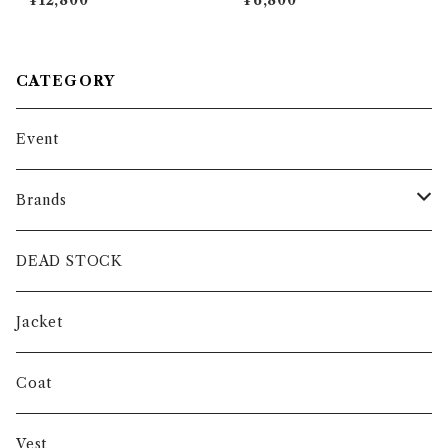
¥12,800
¥6,800
writer Work Shirts ラルフロ
Henryneck ロシア軍 スリー
ーレン ダブル フラップ ポケッ
ピングシャツ Vヘンリーネッ
ト タイプライター シャツ
ク 黒染め
CATEGORY
Event
Brands
intch.
DEAD STOCK
SHUREN
Jacket
INVERTERE
Coat
Gambert
Vest