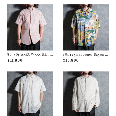
80-90s ARROW OX B.D. S
80s reyn spooner Rayon Al
hirts アロー オックスフォー
oha Shirts レインスプーナー
¥11,800
¥13,800
ド 半袖 ボタンダウン シャツ
レーヨン アロハシャツ
アメリカ製