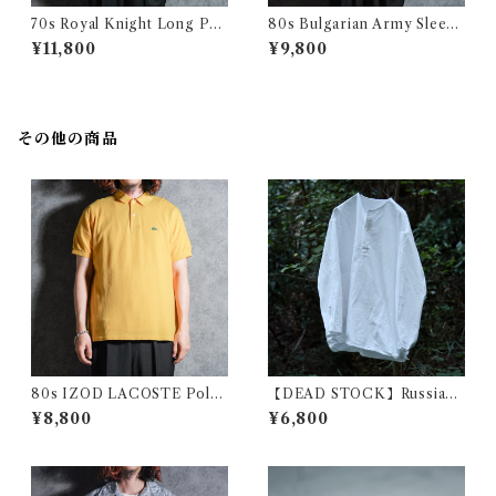
70s Royal Knight Long Poi
80s Bulgarian Army Sleepi
nt Collar Shirts ロイヤルナ
ng Shirts Coverall ブルガリ
¥11,800
¥9,800
イト ロングポイント 半袖 シャ
ア軍 スリーピング シャツ カバ
ツ アメリカ製
ーオール
その他の商品
80s IZOD LACOSTE Polo
【DEAD STOCK】Russian
Shirts Yellow Made in USA
Military Sleeping Shirts He
¥8,800
¥6,800
アイゾッド ラコステ ポロシャ
nryneck ロシア軍 スリーピン
ツ イエロー アメリカ製
グシャツ ヘンリーネック ホワ
イト