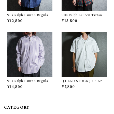
90s Ralph Lauren Regular
90s Ralph Lauren Tartan C
Doubole Flap Pocket Type
heck Shirts ラルフローレン
¥12,800
¥13,800
writer Work Shirts ラルフロ
タータンチェック シャツ
ーレン ダブル フラップ ポケッ
ト タイプライター シャツ
90s Ralph Lauren Regular
【DEAD STOCK】US Arm
Collar Purple Regular Shirt
y Short-Sleeve Utility Shirt
¥14,800
¥7,800
s ラルフローレン レギュラー
s アメリカ軍 半袖 ユーティリ
カラー シャツ パープル
ティ シャツ
CATEGORY