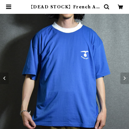
【DEAD STOCK】French Air
force Ringer T-shirts フランス
軍 リンガー Tシャツ | mark & co
llars (マークアンドカラーズ)