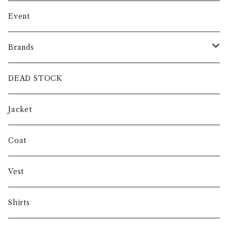
Event
Brands
intch.
DEAD STOCK
SHUREN
Jacket
INVERTERE
Coat
Gambert
Vest
NORIEI
Shirts