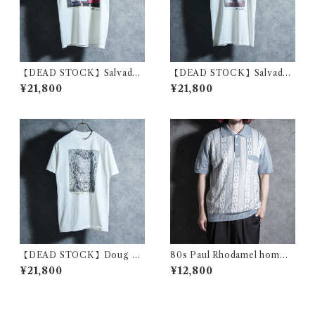
【DEAD STOCK】Salvador
【DEAD STOCK】Salvador
Dali Print T-Shirts “Still Lif
Dali Print T-Shirts “The Di
¥21,800
¥21,800
e – Fast Moving” サバドー
scovery of America by Ch
ル・ダリ プリント Tシャツ
ristopher Columbus” サバ
“素早く動いている静物”
ドール・ダリ プリント Tシャ
ツ コロンブスによるアメリカ
の発見
【DEAD STOCK】Doug Au
80s Paul Rhodamel homme
ld Trick Art Print Tee ダ
s Summer Knit Polo Made i
¥21,800
¥12,800
グ・オールド トリックアート
n France ポール・ロダメネル
プリント Tシャツ ジャックニ
オム サマーニット ポロシャツ
コルソン
フランス製