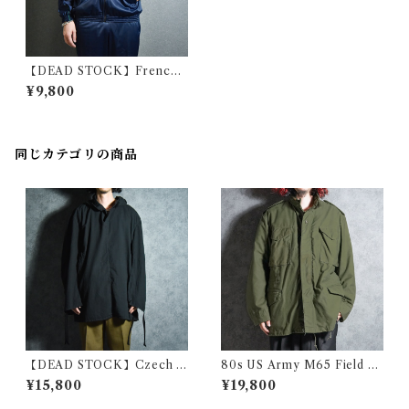
【DEAD STOCK】French
Army Training Jacket フラ
¥9,800
ンス軍 トレーニングジャケッ
ト トラックジャケット
同じカテゴリの商品
【DEAD STOCK】Czech A
80s US Army M65 Field Ja
rmy Cotton Snow Camoufl
cket 3rd model アメリカ軍
¥15,800
¥19,800
age Parka チェコ軍 コットン
M65 フィールド ジャケット 1
スノーカモ パーカー スモック
981