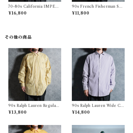
70-80s California IMPERI
90s French Fisherman Sm
AL Harrington jacket Made
ock Shirts Green フレンチ
¥16,800
¥11,800
in USA Swing Top Turquoi
フィッシャーマン スモック グ
se カリフォルニア インペリア
リーン
ル ハリントンジャケット スイ
ングトップ アメリカ製 ターコ
イズ
その他の商品
90s Ralph Lauren Regular
90s Ralph Lauren Wide Col
Collar Check Shirts CURH
lar Stripe Shirts Purple ラ
¥13,800
¥14,800
AM SPORT ラルフローレン
ルフローレン ワイドカラー ス
レギュラーカラー ストライプ
トライプ シャツ パープル
シャツ