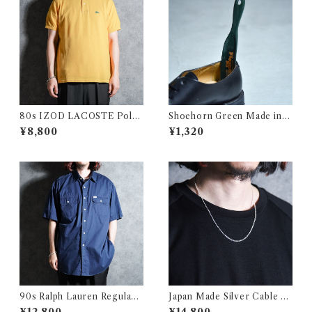
80s IZOD LACOSTE Polo
Shoehorn Green Made in U
Shirts Yellow Made in USA
SA シューホーン グリーン
¥8,800
¥1,320
アイゾッド ラコステ ポロシャ
ツ イエロー アメリカ製
90s Ralph Lauren Regular
Japan Made Silver Cable C
Doubole Flap Pocket Type
hain Nacklace シルバー ケー