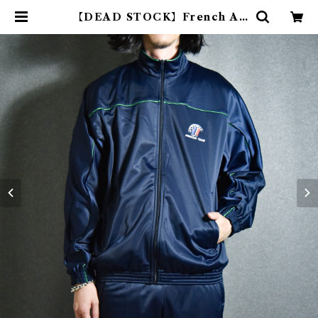
【DEAD STOCK】French Ar
my Training Jacket フランス軍
トレーニングジャケット トラックジ
ャケット | mark & collars (マー
クアンドカラーズ)