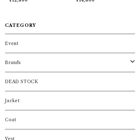
¥12,800
¥14,800
writer Work Shirts ラルフロ
ブル チェーン ネックレス 日本
ーレン ダブル フラップ ポケッ
製 925
ト タイプライター シャツ
CATEGORY
Event
Brands
intch.
DEAD STOCK
SHUREN
Jacket
INVERTERE
Coat
Gambert
Vest