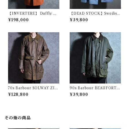
【INVERTERE】 Duffle Co
【DEAD STOCK】Swedish
at Fabric by Joshua Ellis イ
Army M59 Field Coat & Bo
¥198,000
¥39,800
ンバーティア ダッフルコート
a Liner スウェーデン軍 フィ
ジョシュア エリス イギリス製
ールドコート ボアライナー付
オレンジ
き
70s Barbour SOLWAY ZIP
90s Barbour BEAUFORT S
PER 1Warrant バブアー ソル
ize46 バブアー ビューフォー
¥128,800
¥39,800
ウェイジッパー パイル ライナ
ト 3ワラント サイズ46 セージ
ー セット 1ワラント
その他の商品