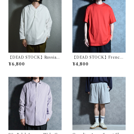
【DEAD STOCK】Russian
【DEAD STOCK】French
military sleeping shirts V-
Military School Crew-Nec
¥6,800
¥4,800
Henryneck ロシア軍 スリー
k T-Shirts フランス軍 士官学
ピングシャツ Vヘンリーネッ
校 クルーネック Tシャツ
ク