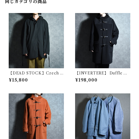
同じカテゴリの商品
【DEAD STOCK】Czech A
【INVERTERE】 Duffle Co
rmy Cotton Snow Camoufl
at Fabric by Joshua Ellis イ
¥15,800
¥198,000
age Parka チェコ軍 コットン
ンバーティア ダッフルコート
スノーカモ パーカー スモック
ジョシュア エリス イギリス製
黒染め
ブラック