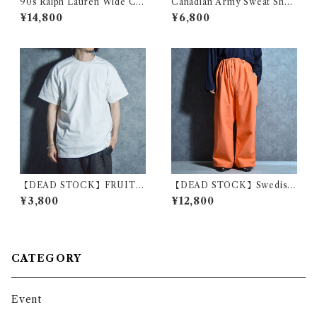
90s Ralph Lauren Wide Col
Canadian Army Sweat Shor
lar Stripe Shirts Purple ラ
t-Pants カナダ軍 スウェット
¥14,800
¥6,800
ルフローレン ワイドカラー ス
ショーツ
トライプ シャツ パープル
【DEAD STOCK】FRUIT
【DEAD STOCK】Swedish
OF THE LOOM Euro Mod
Army M40 Snow Camoufla
¥3,800
¥12,800
el T Shirt White フルーツオ
ge Pants Orange スウェーデ
ブザルーム ユーロ Tシャツ ホ
ン軍 スノーカモ パンツ オレン
ワイト
ジ染め
CATEGORY
Event