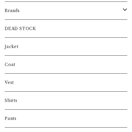
Brands
intch.
DEAD STOCK
SHUREN
Jacket
INVERTERE
Coat
Gambert
Vest
NORIEI
Shirts
Other
Pants