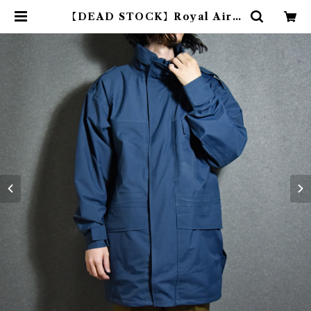
【DEAD STOCK】Royal Air F
orce Waterproof Jacket イギ
リス軍 ウォータープルーフ ジャケ
ット | mark & collars (マークア
ンドカラーズ)