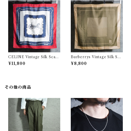
CELINE Vintage Silk Scarf
Burberrys Vintage Silk Sca
Red セリーヌ 大判 シルク ス
rf バーバリー シルクスカーフ
¥11,800
¥8,800
カーフ
ベージュ
その他の商品