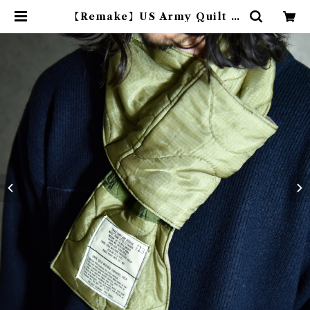
【Remake】US Army Quilt &
Fleece Muffler M65 アメリカ
軍 キルトライナー フリース マフラ
ー | mark & collars (マークアン
ドカラーズ)