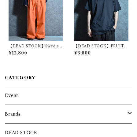
【DEAD STOCK】Swedish
【DEAD STOCK】FRUIT
Army M40 Snow Camoufla
OF THE LOOM Euro Mod
¥12,800
¥3,800
ge Pants Orange スウェーデ
el T Shirt Black フルーツオ
ン軍 スノーカモ パンツ オレン
ブザルーム ユーロ Tシャツ ブ
ジ染め
ラック
CATEGORY
Event
Brands
intch.
DEAD STOCK