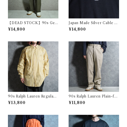
【DEAD STOCK】90s Ger
Japan Made Silver Cable C
man Army Moleskin Pants
hain Nacklace シルバー ケー
¥14,800
¥14,800
ドイツ軍 モールスキン カーゴ
ブル チェーン ネックレス 日本
パンツ オリーブ
製 925
90s Ralph Lauren Regular
90s Ralph Lauren Plain-fro
Collar Check Shirts CURH
nt Chino Trousers PROSP
¥13,800
¥11,800
AM SPORT ラルフローレン
ECT PANTS Beige ラルフロ
レギュラーカラー ストライプ
ーレン プレーン フロント チノ
シャツ
トラウザース ノータック プロ
スペクトパンツ ベージュ