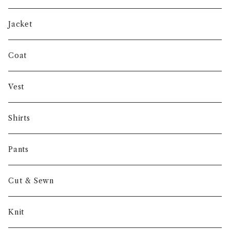
SHUREN
Jacket
INVERTERE
Coat
Gambert
Vest
NORIEI
Shirts
Other
Pants
Cut & Sewn
Knit