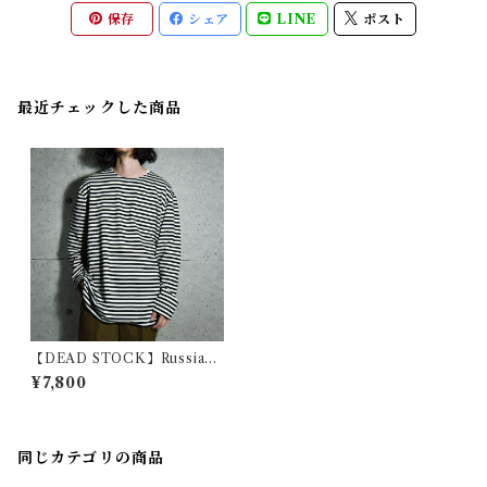
保存
シェア
LINE
ポスト
最近チェックした商品
【DEAD STOCK】Russian
Army Border Long Sleeve
¥7,800
T-shirts ロシア軍 ボーダー
ロンT ブラック
同じカテゴリの商品