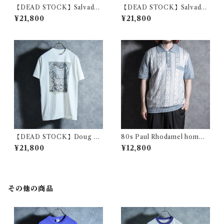
【DEAD STOCK】Salvador
【DEAD STOCK】Salvador
Dali Print T-Shirts “Still Lif
Dali Print T-Shirts “The Di
¥21,800
¥21,800
e – Fast Moving” サバドー
scovery of America by Ch
ル・ダリ プリント Tシャツ
ristopher Columbus” サバ
“素早く動いている静物”
ドール・ダリ プリント Tシャ
ツ コロンブスによるアメリカ
の発見
【DEAD STOCK】Doug Au
80s Paul Rhodamel homme
ld Trick Art Print Tee ダ
s Summer Knit Polo Made i
¥21,800
¥12,800
グ・オールド トリックアート
n France ポール・ロダメネル
プリント Tシャツ ジャックニ
オム サマーニット ポロシャツ
コルソン
フランス製
その他の商品