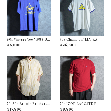
80s Vintage Tee "1988 Ukr
70s Champion "MA-KA-JA
ainian Millennium Olympia
-WAN" Vintage Tee USA製
¥6,800
¥26,800
d" Jerzees ヴィンテージ Tシ
ヴィンテージ Tシャツ チャン
ャツ ジャージーズ 103
ピオン バータグ 113
70-80s Brooks Brothers
70s IZOD LACOSTE Polo
Makers 6 buttons Shirts ブ
Shirts Red Made in USA ア
¥17,800
¥8,800