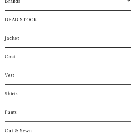
Brands
intch.
DEAD STOCK
SHUREN
Jacket
INVERTERE
Coat
Gambert
Vest
NORIEI
Shirts
Other
Pants
Cut & Sewn