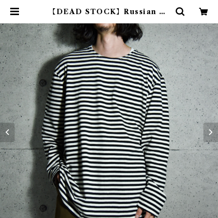
【DEAD STOCK】Russian Ar
my Border Long Sleeve T-sh
irts ロシア軍 ボーダー ロンT ブラ
ック | mark & collars (マークア
ンドカラーズ)