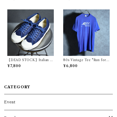
ルックスブラザーズ 6ボタン
イゾッド ラコステ ポロシャツ
シャツ アメリカ製
レッド アメリカ製
【DEAD STOCK】Italian N
80s Vintage Tee "Run forth
avy Sailor Shoes イタリア軍
e arts." ヴィンテージ Tシャツ
¥7,800
¥6,800
セーラーシューズ
チャリティー アート 105
CATEGORY
Event