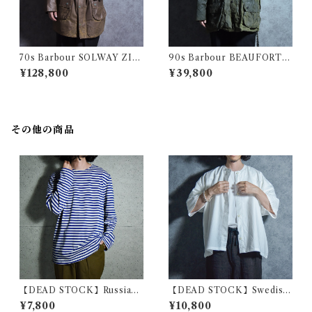
70s Barbour SOLWAY ZIP
90s Barbour BEAUFORT S
PER 1Warrant バブアー ソル
ize46 バブアー ビューフォー
¥128,800
¥39,800
ウェイジッパー パイル ライナ
ト 3ワラント サイズ46 セージ
ー セット 1ワラント
その他の商品
【DEAD STOCK】Russian
【DEAD STOCK】Swedish
Army Border Long Sleeve
Army Half-sleeve Hospital
¥7,800
¥10,800
T-shirts ロシア軍 ボーダー
Shirts スウェーデン軍 ハーフ