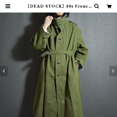
【DEAD STOCK】40s French
Army Motorcycle Coat M35
WWⅡ フランス軍 モーターサイク
ルコート | mark & collars (マー
クアンドカラーズ)