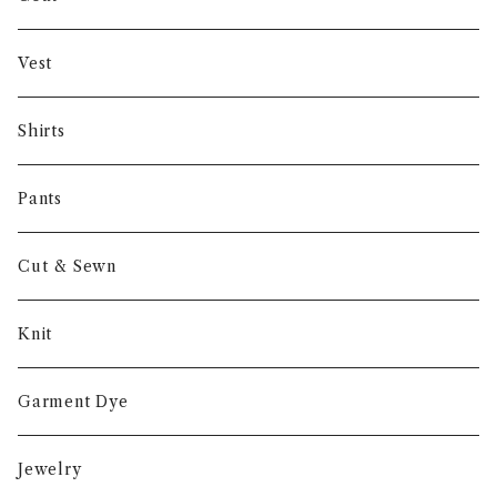
Gambert
Vest
NORIEI
Shirts
Other
Pants
Cut & Sewn
Knit
Garment Dye
Jewelry