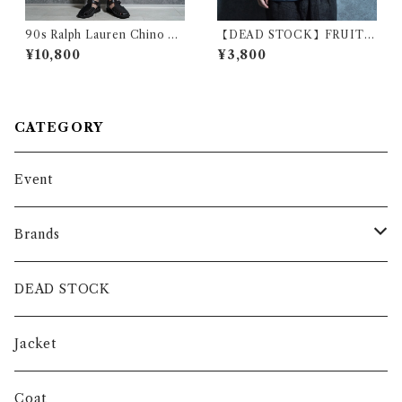
90s Ralph Lauren Chino T
【DEAD STOCK】FRUIT
YLER SHORT Pants ラルフ
OF THE LOOM Euro Mod
¥10,800
¥3,800
ローレン チノ ショートパンツ
el T Shirt Black フルーツオ
214
ブザルーム ユーロ Tシャツ ブ
ラック
CATEGORY
Event
Brands
intch.
DEAD STOCK
SHUREN
Jacket
INVERTERE
Coat