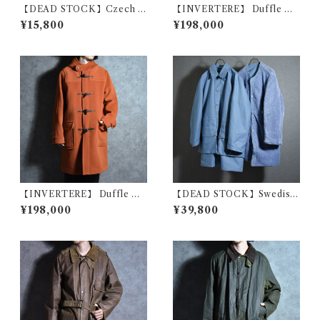
【DEAD STOCK】Czech A
【INVERTERE】 Duffle Co
rmy Cotton Snow Camoufl
at Fabric by Joshua Ellis イ
¥15,800
¥198,000
age Parka チェコ軍 コットン
ンバーティア ダッフルコート
スノーカモ パーカー スモック
ジョシュア エリス イギリス製
黒染め
ブラック
【INVERTERE】 Duffle Co
【DEAD STOCK】Swedish
at Fabric by Joshua Ellis イ
Army M59 Field Coat & Bo
¥198,000
¥39,800
ンバーティア ダッフルコート
a Liner スウェーデン軍 フィ
ジョシュア エリス イギリス製
ールドコート ボアライナー付
オレンジ
き