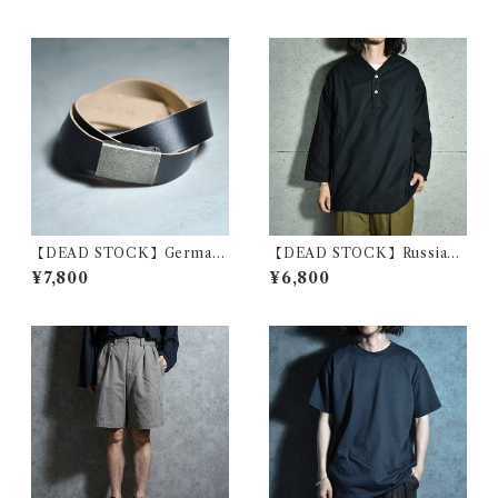
ロンT ブルー
スリーブ ホスピタル シャツ リ
メイク
【DEAD STOCK】German
【DEAD STOCK】Russian
Army Leather Belt Black ド
military sleeping shirts V-
¥7,800
¥6,800
イツ軍 レザー ベルト ブラック
Henryneck ロシア軍 スリー
ピングシャツ Vヘンリーネッ
ク 黒染め