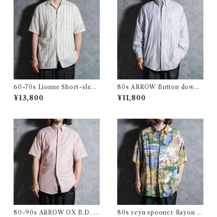
60-70s Lionne Short-sleev
80s ARROW Button down
e Stripe Shirts フランス製 半
Oxford Shirts アロー ボタン
¥13,800
¥11,800
袖 ストライプ シャツ
ダウン オックスフォード シャ
ツ
80-90s ARROW OX B.D. S
80s reyn spooner Rayon Al