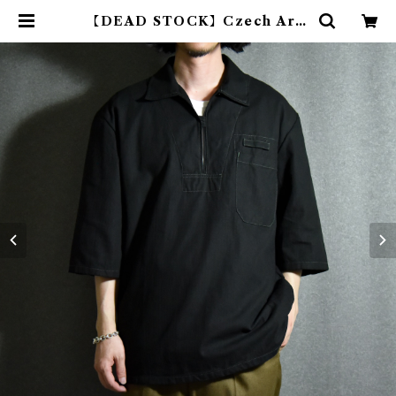
【DEAD STOCK】Czech Arm
y Pullover Shirts チェコ軍 プル
オーバーシャツ グランパシャツ 3/4
スリーブ 黒染め | mark & collar
s (マークアンドカラーズ)