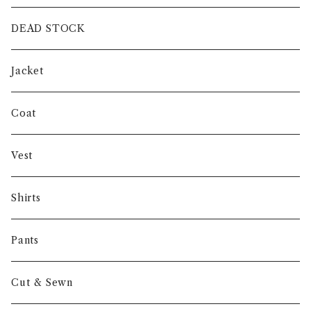
intch.
DEAD STOCK
SHUREN
Jacket
INVERTERE
Coat
Gambert
Vest
NORIEI
Shirts
Other
Pants
Cut & Sewn