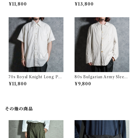
hirts アロー オックスフォー
oha Shirts レインスプーナー
¥11,800
¥13,800
ド 半袖 ボタンダウン シャツ
レーヨン アロハシャツ
アメリカ製
70s Royal Knight Long Poi
80s Bulgarian Army Sleepi
nt Collar Shirts ロイヤルナ
ng Shirts Coverall ブルガリ
¥11,800
¥9,800
イト ロングポイント 半袖 シャ
ア軍 スリーピング シャツ カバ
ツ アメリカ製
ーオール
その他の商品