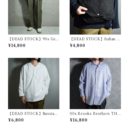
【DEAD STOCK】90s Ger
【DEAD STOCK】Italian A
man Army Moleskin Pants
rmy Cotton Shoulder Bag
¥14,800
¥4,800
ドイツ軍 モールスキン カーゴ
イタリア軍 コットン ショルダ
パンツ オリーブ
ー バッグ 黒染め
【DEAD STOCK】Russian
00s Brooks Brothers THO
military sleeping shirts V-
MAS MASON Linen Shirts
¥6,800
¥16,800
Henryneck ロシア軍 スリー
ブルックスブラザーズ トーマ
ピングシャツ Vヘンリーネッ
スメイソン リネン シャツ