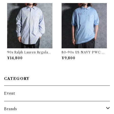
ク
90s Ralph Lauren Regular
80-90s US NAVY PWC PU
Collar Stripe Shirts CURH
BLIC WORKS CENTER an
¥14,800
¥9,800
AM ラルフローレン レギュラ
vil Polo Shirts アメリカ 海軍
ーカラー ストライプ シャツ
ポロシャツ サックス アメリカ
製
CATEGORY
Event
Brands