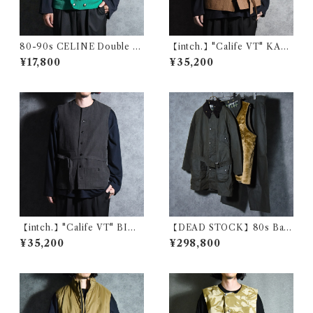
80-90s CELINE Double B
【intch.】"Calife VT" KAKI
reasted Embroidery Knit V
SHIBU Linen Cotton Rami
¥17,800
¥35,200
est セリーヌ ダブル ブレステ
e Vest インチ "カリフブイテ
ッド エンブロイダリー ニット
ィー" 柿渋染め リネン コット
ベスト
ン ラミー ベスト
【intch.】"Calife VT" BINC
【DEAD STOCK】80s Bar
HOTAN Linen Cotton Rami
bour SOLWAY ZIPPER Full
¥35,200
¥298,800
e Vest インチ "カリフブイテ
Set バブアー ソルウェイジッ
ィー" 備長炭染め リネン コッ
パー フルセット 2ワラント
トン ラミー ベスト