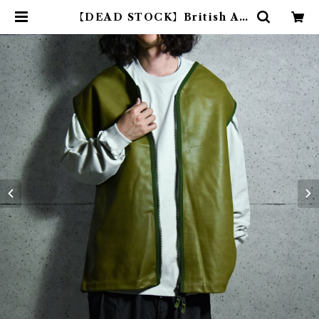
【DEAD STOCK】British Ar
my Leather Vest イギリス軍 レ
ザー ジャーキンベスト | mark & c
ollars (マークアンドカラーズ)