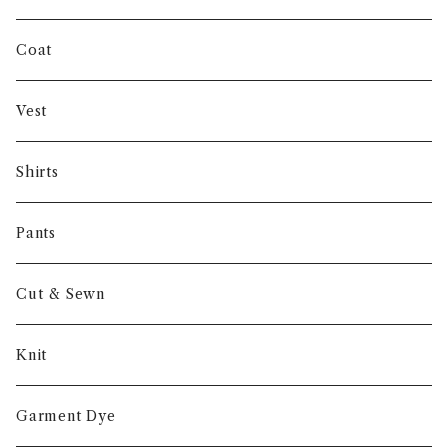
INVERTERE
Coat
Gambert
Vest
NORIEI
Shirts
Other
Pants
Cut & Sewn
Knit
Garment Dye