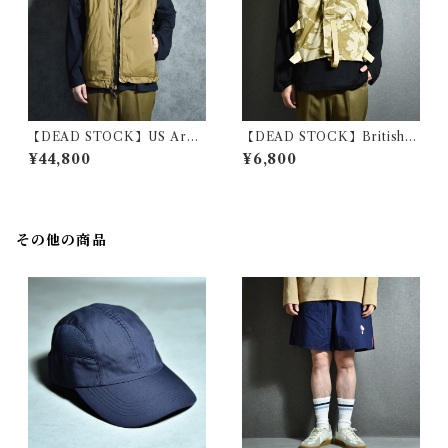
【DEAD STOCK】US Arm
【DEAD STOCK】British A
y PCU L7 HIGHLOFT PRI
rmy Camouflage Tactical V
¥44,800
¥6,800
MALOFT VEST BEYOND
est イギリス軍 デザートカモ
社製 アメリカ軍 レベル7 ベス
タクティカル ベスト
ト プリマロフト ベストビヨン
ド
その他の商品