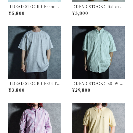
【DEAD STOCK】French
【DEAD STOCK】Italian C
Navy Cap フランス 海軍 キャ
arabinieri Short Pants イタ
¥5,800
¥3,800
ップ ジェットキャップ
リア軍 国家憲兵隊 カラビニエ
リ ショートパンツ
【DEAD STOCK】FRUIT
【DEAD STOCK】80-90s
OF THE LOOM Euro Mod
Yves Saint Laurent Stripe B
¥3,800
¥29,800
el T Shirt Ash Gray フルー
D Shirts Green YSL イヴ・
ツオブザルーム ユーロ Tシャ
サンローラン ストライプ ボタ
ツ アッシュグレー
ンダウン シャツ グリーン