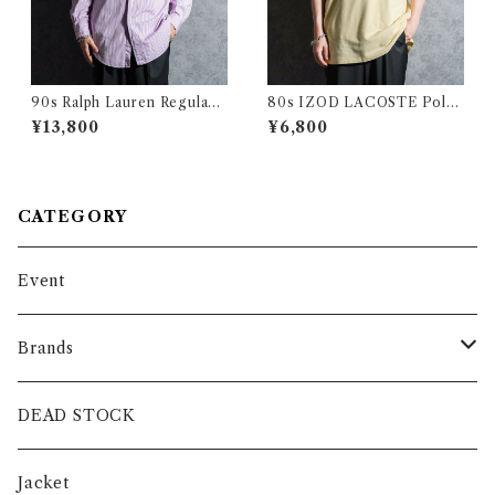
90s Ralph Lauren Regular
80s IZOD LACOSTE Polo
Collar Stripe Dress Shirts
Shirts Pale Yellow Made in
¥13,800
¥6,800
Pink ラルフローレン レギュラ
USA アイゾッド ラコステ ポ
ー カラー ストライプ ドレス
ロシャツ ペールイエロー アメ
シャツ ピンク
リカ製
CATEGORY
Event
Brands
intch.
DEAD STOCK
SHUREN
Jacket