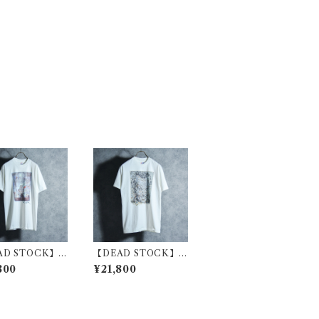
AD STOCK】S
【DEAD STOCK】D
or Dali Print T
oug Auld Trick Art
800
¥21,800
ts “The Discov
Print Tee ダグ・オー
f America by
ルド トリックアート
topher Colum
プリント Tシャツ ジャ
” サバドール・ダ
ックニコルソン
リント Tシャツ