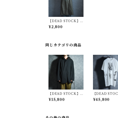
【DEAD STOCK】C
zech Army Apron チ
¥2,800
ェコ軍 エプロン アウ
トドア キャンプ ガー
デニング
同じカテゴリの商品
【DEAD STOCK】C
【DEAD STO
zech Army Cotton S
alvador Dali M
¥15,800
¥45,800
now Camouflage Pa
rint T-Shirts
rka チェコ軍 コットン
ドール・ダリ 
スノーカモ パーカー
リント Tシャツ 
スモック 黒染め
その他の商品