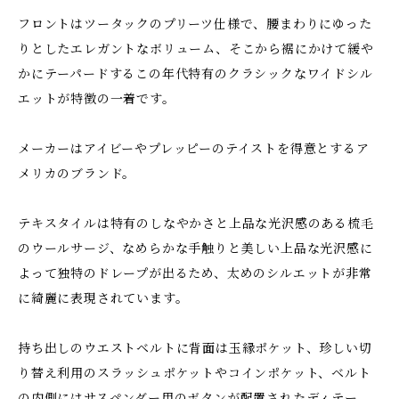
フロントはツータックのプリーツ仕様で、腰まわりにゆった
りとしたエレガントなボリューム、そこから裾にかけて緩や
かにテーパードするこの年代特有のクラシックなワイドシル
エットが特徴の一着です。
メーカーはアイビーやプレッピーのテイストを得意とするア
メリカのブランド。
テキスタイルは特有のしなやかさと上品な光沢感のある梳毛
のウールサージ、なめらかな手触りと美しい上品な光沢感に
よって独特のドレープが出るため、太めのシルエットが非常
に綺麗に表現されています。
持ち出しのウエストベルトに背面は玉縁ポケット、珍しい切
り替え利用のスラッシュポケットやコインポケット、ベルト
の内側にはサスペンダー用のボタンが配置されたディテー