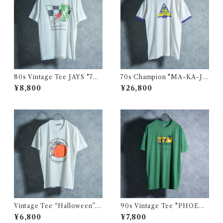
80s Vintage Tee JAYS "7U
70s Champion "MA-KA-JA
P COOL SPOT" ヴィンテー
-WAN" Vintage Tee USA製
¥8,800
¥26,800
ジ Tシャツ クールスポット
ヴィンテージ Tシャツ チャン
ピオン バータグ 113
Vintage Tee “Halloween” O
90s Vintage Tee "PHOENI
nietaヴィンテージ Tシャツ ハ
X" Hanes ヴィンテージ Tシ
¥6,800
¥7,800
ロウィン オニータ 115
ャツ ヘインズ 106