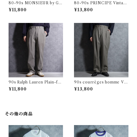
80-90s MONSIEUR by GI
80-90s PRINCIPE Vintage
VENCHY Vintage Slacks W
Slacks Wool Trousers Mad
¥11,800
¥13,800
ool Trousers Made in USA
e in Italy プリンシペ ヴィン
クレージュ オム ヴィンテージ
テージ ヴィンテージ スラック
スラックス ウール トラウザー
ス ウール トラウザー イタリア
アメリカ製
製 100
90s Ralph Lauren Plain-fro
90s courrèges homme⁠ Vin
nt Chino Trousers PHILIP
tage Slacks Wool Trousers
¥11,800
¥13,800
PANT Gray ラルフローレン
Made in Italy クレージュ オ
プレーン フロント チノ トラウ
ム ヴィンテージ スラックス ウ
ザース ノータック フィリップ
ール トラウザー イタリア製
グレー
その他の商品