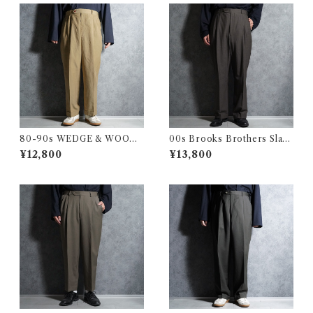
80-90s WEDGE & WOOD
00s Brooks Brothers Slack
Vintage Slacks Wool Trous
s Wool Trousers Houndsto
¥12,800
¥13,800
ers Made in USA ウェッジ&
oth ブルックス・ブラザーズ
ウッド ヴィンテージ スラック
スラックス ウール トラウザー
ス ウール トラウザー アメリカ
千鳥
製 103