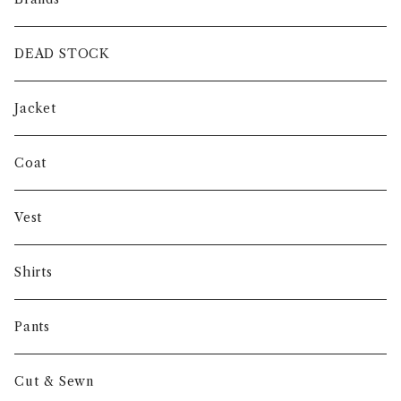
intch.
DEAD STOCK
SHUREN
Jacket
INVERTERE
Coat
Gambert
Vest
NORIEI
Shirts
Other
Pants
Cut & Sewn