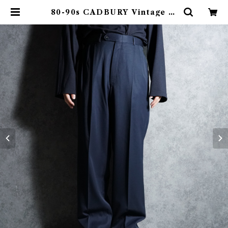
80-90s CADBURY Vintage Sl
acks Wool Trousers Made in
USA キャドバリー ヴィンテージ ス
ラックス ウール トラウザー アメリ
カ製 104 | mark & collars (マー
クアンドカラーズ)