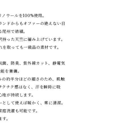
ノウールを100%使用。
ランドからもオファーの絶えない日
る尾州で紡績。
沢持った天竺に編み上げています。
れを取っても一級品の素材です。
抗菌、防臭、紫外線カット、静電気
機能を兼備。
ルの約半分ほどの細さのため、肌触
チクチク感はなく、汗を瞬時に吸
心地が持続します。
ーとして使えば暖かく、常に清潔。
家庭洗濯も可能です。
ます。