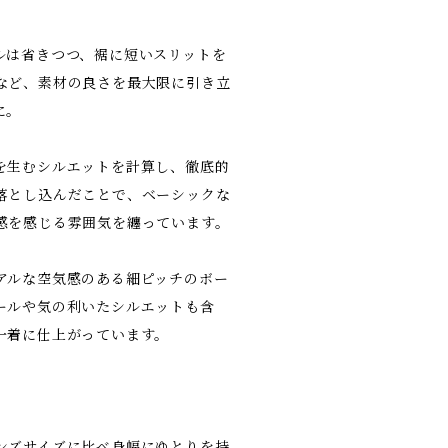
ルは省きつつ、裾に短いスリットを
など、素材の良さを最大限に引き立
に。
を生むシルエットを計算し、徹底的
落とし込んだことで、ベーシックな
感を感じる雰囲気を纏っています。
アルな空気感のある細ピッチのボー
ールや気の利いたシルエットも含
一着に仕上がっています。
ンズサイズに比べ身幅にゆとりを持