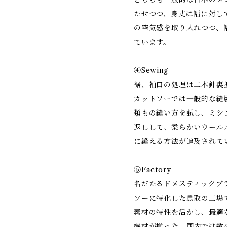
たせつつ、身丈は幅に対し
の空気感を取り入れつつ、
ています。
④Sewing
裾、袖口の処理は二本針裏
カットソーでは一般的な縫
類もの縫い方を試し、ミシ
返しして、柔らかいウール
に縫える方法が追及されて
⑤Factory
名だたるドメスティックブ
ソーに特化した鳥取の工場
素材の特性を活かし、最適
機材が揃った、国内では数