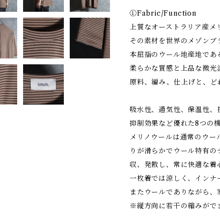
①Fabric/Function
上質なオーストラリア産メリ
その素材を世界のメゾンブ
本屈指のウール地産地であ
柔らかな質感と上品な微光
原料、編み、仕上げと、ど
吸水性、通気性、保温性、
抑制効果など優れた8つの
メリノウールは通常のウー
りが滑らかでウール特有の
収、発散し、常に快適な着
一枚着では涼しく、インナ
またウールでありながら、
※縦方向に若干の縮みがで