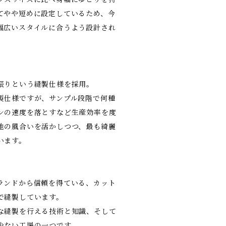
てやや短めに設定しているため、今
幅広いスタイルに合うよう設計され
振りという縫製仕様を採用。
製仕様ですが、サンプル段階で何種
ンの速度を落とすなど生産効率を度
地の風合いを活かしつつ、最も綺麗
います。
ランドから信頼を得ている、カット
で縫製しています。
な縫製を行える技術と知識、そして
少ない工場の一つです。