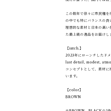
この数年で徐々に市民権を
の中でも特にバランスの良
理想的な素材と日本の高い
た最上級の逸品をお届けし
【intch.】
2023年にローンチしたド
last detail, modes
コンセプトとして、素材に
います。
【color】
BROWN
※BROWN、BLACKの