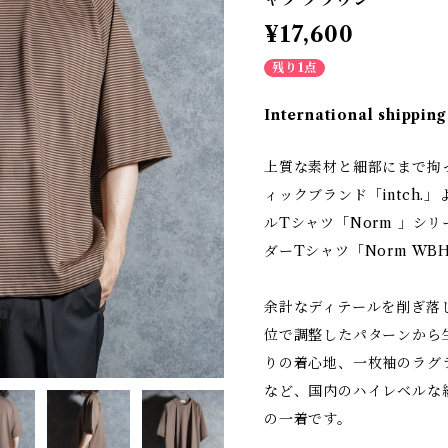
¥17,600
残り1点
International shipping
上質な素材と細部にまで拘
ィックブランド「intch
ルTシャツ「Norm 」シ
ダーTシャツ「Norm W
余計なディテールを削ぎ落
位で調整したパターンから
りの着心地、一枚袖のラグ
など、国内のハイレベルな
の一着です。