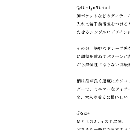
②Design/Detail
胸ポケットなどのディテー
入れて若干前後差をつける
たせるシンプルなデザイン
その分、絶妙なドレープ感
に調整を重ねてパターンに
がら無個性にならない高級
柄は品が良く適度にカジュ
ダーで、ミニマルなディテ
め、大人が着るに相応しい
③Size
Mと Lの2サイズで展開。
どちらも一般的な日本のメ