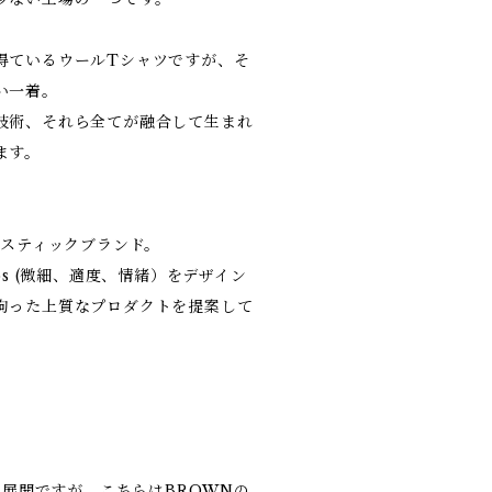
得ているウールTシャツですが、そ
い一着。
技術、それら全てが融合して生まれ
ます。
メスティックブランド。
t, atmos (微細、適度、情緒）をデザイン
拘った上質なプロダクトを提案して
2色展開ですが、こちらはBROWNの