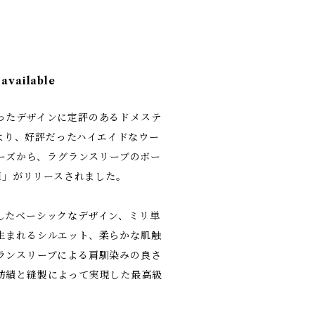
 available
ったデザインに定評のあるドメステ
.」より、好評だったハイエイドなウー
リーズから、ラグランスリーブのボー
BH」がリリースされました。
したベーシックなデザイン、ミリ単
生まれるシルエット、柔らかな肌触
ランスリーブによる肩馴染みの良さ
紡績と縫製によって実現した最高級