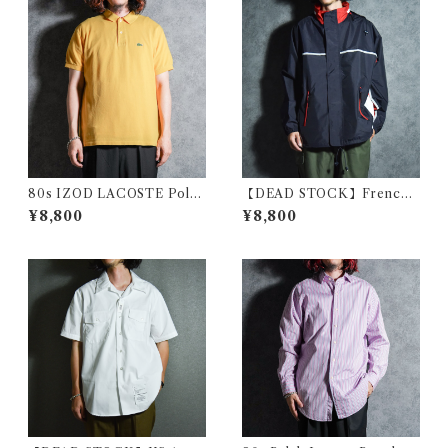
80s IZOD LACOSTE Polo
【DEAD STOCK】French
Shirts Yellow Made in USA
Military Shcool Marin Park
¥8,800
¥8,800
アイゾッド ラコステ ポロシャ
a フランス軍 士官学校 マリン
ツ イエロー アメリカ製
パーカー