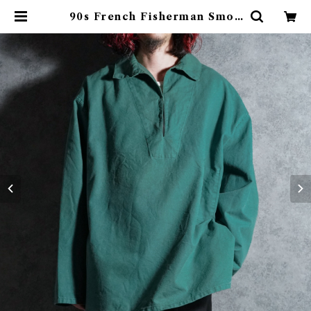
90s French Fisherman Smoc
k Shirts Green フレンチ フィッ
シャーマン スモック グリーン | ma
rk & collars (マークアンドカラ
ーズ)