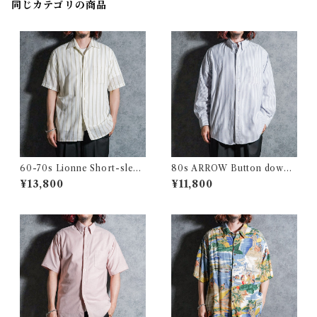
同じカテゴリの商品
60-70s Lionne Short-sleev
80s ARROW Button down
e Stripe Shirts フランス製 半
Oxford Shirts アロー ボタン
¥13,800
¥11,800
袖 ストライプ シャツ
ダウン オックスフォード シャ
ツ