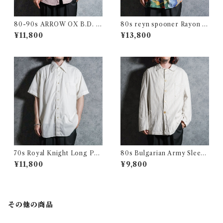
80-90s ARROW OX B.D. S
80s reyn spooner Rayon Al
hirts アロー オックスフォー
oha Shirts レインスプーナー
¥11,800
¥13,800
ド 半袖 ボタンダウン シャツ
レーヨン アロハシャツ
アメリカ製
70s Royal Knight Long Poi
80s Bulgarian Army Sleepi
nt Collar Shirts ロイヤルナ
ng Shirts Coverall ブルガリ
¥11,800
¥9,800
イト ロングポイント 半袖 シャ
ア軍 スリーピング シャツ カバ
ツ アメリカ製
ーオール
その他の商品