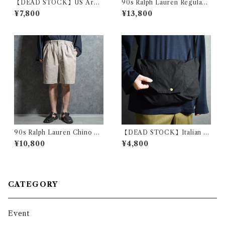
【DEAD STOCK】US Arm
90s Ralph Lauren Regular
y Short-Sleeve Utility Shirt
Collar Stripe Dress Shirts
¥7,800
¥13,800
s アメリカ軍 半袖 ユーティリ
Pink ラルフローレン レギュラ
ティ シャツ
ー カラー ストライプ ドレス
シャツ ピンク
90s Ralph Lauren Chino T
【DEAD STOCK】Italian A
YLER SHORT Pants ラルフ
rmy Cotton Shoulder Bag
¥10,800
¥4,800
ローレン チノ ショートパンツ
イタリア軍 コットン ショルダ
213
ー バッグ 黒染め
CATEGORY
Event