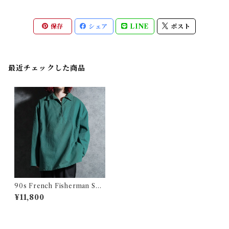
保存
シェア
LINE
ポスト
最近チェックした商品
90s French Fisherman Sm
ock Shirts Green フレンチ
¥11,800
フィッシャーマン スモック グ
リーン