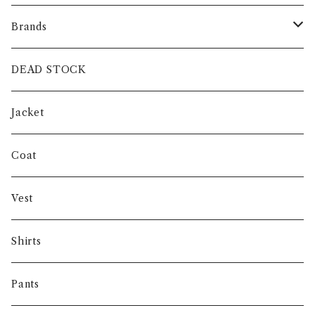
Brands
intch.
DEAD STOCK
SHUREN
Jacket
INVERTERE
Coat
Gambert
Vest
NORIEI
Shirts
Other
Pants