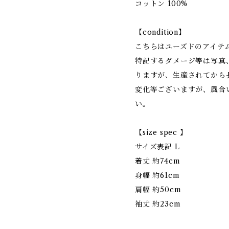
コットン 100%
【condition】
こちらはユーズドのアイテ
特記するダメージ等は写真
りますが、生産されてから
変化等ございますが、風合
い。
【size spec 】
サイズ表記 L
着丈 約74cm
身幅 約61cm
肩幅 約50cm
袖丈 約23cm