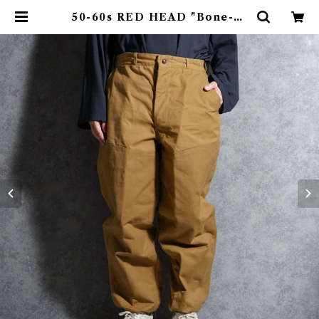
50-60s RED HEAD "Bone-dr
y" Duck Hunting Pants レッド
ヘッド ボーンドライ コットンダッ
ク ハンティング パンツ | mark &
collars (マークアンドカラーズ)