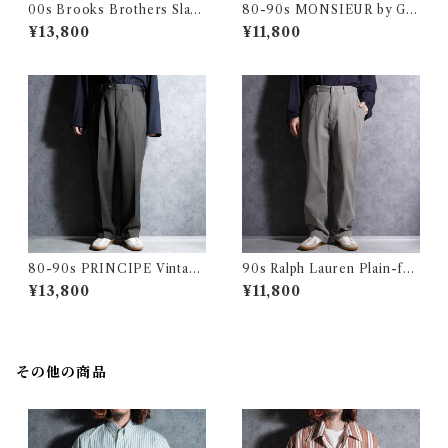
00s Brooks Brothers Slack
80-90s MONSIEUR by GI
s Wool Trousers Houndsto
VENCHY Vintage Slacks W
¥13,800
¥11,800
oth ブルックス・ブラザーズ
ool Trousers Made in USA
スラックス ウール トラウザー
クレージュ オム ヴィンテージ
千鳥
スラックス ウール トラウザー
アメリカ製
80-90s PRINCIPE Vintage
90s Ralph Lauren Plain-fro
Slacks Wool Trousers Mad
nt Chino Trousers PHILIP
¥13,800
¥11,800
e in Italy プリンシペ ヴィン
PANT Gray ラルフローレン
テージ ヴィンテージ スラック
プレーン フロント チノ トラウ
ス ウール トラウザー イタリア
ザース ノータック フィリップ
製 100
グレー
その他の商品