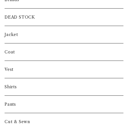
intch.
DEAD STOCK
SHUREN
Jacket
INVERTERE
Coat
Gambert
Vest
NORIEI
Shirts
Other
Pants
Cut & Sewn