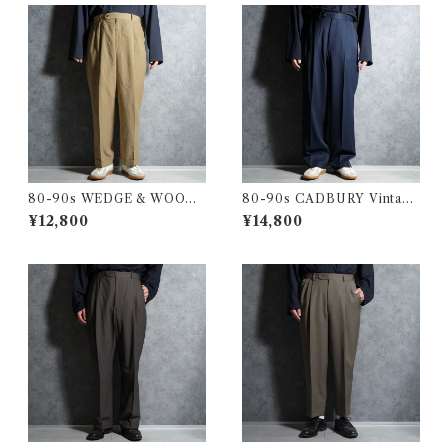
80-90s WEDGE & WOOD
80-90s CADBURY Vintage
Vintage Slacks Wool Trous
Slacks Wool Trousers Mad
¥12,800
¥14,800
ers Made in USA ウェッジ&
e in USA キャドバリー ヴィ
ウッド ヴィンテージ スラック
ンテージ スラックス ウール ト
ス ウール トラウザー アメリカ
ラウザー アメリカ製 104
製 103