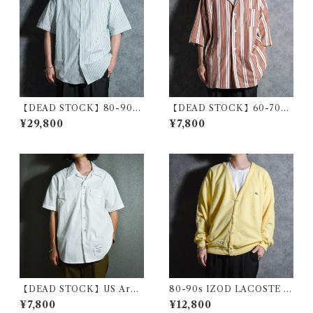
【DEAD STOCK】80-90s
【DEAD STOCK】60-70s
Yves Saint Laurent Stripe B
Polish Army Stripe Open-c
¥29,800
¥7,800
D Shirts Blue YSL イヴ・サ
ollar Shirts Brown ポーラン
ンローラン ストライプ ボタン
ド軍 ストライプ オープンカラ
ダウン シャツ グリーン2
ー シャツ ブラウン系
【DEAD STOCK】US Arm
80-90s IZOD LACOSTE V
y Short-Sleeve Utility Shirt
Cardigan Vintage Knit アイ
¥7,800
¥12,800
s アメリカ軍 半袖 ユーティリ
ゾッド ラコステ カーディガン