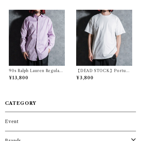
ティ シャツ
ヴィンテージ ニット アメリカ
製
90s Ralph Lauren Regular
【DEAD STOCK】Portugal
Collar Stripe Dress Shirts
Army Cotton T-shirts ポル
¥13,800
¥3,800
Pink ラルフローレン レギュラ
トガル軍 コットン Tシャツ
ー カラー ストライプ ドレス
シャツ ピンク
CATEGORY
Event
Brands