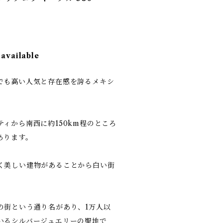
 available
でも高い人気と存在感を誇るメキシ
ィから南西に約150km程のところ
あります。
く美しい建物があることから白い街
の街という通り名があり、1万人以
いるシルバージュエリーの聖地で