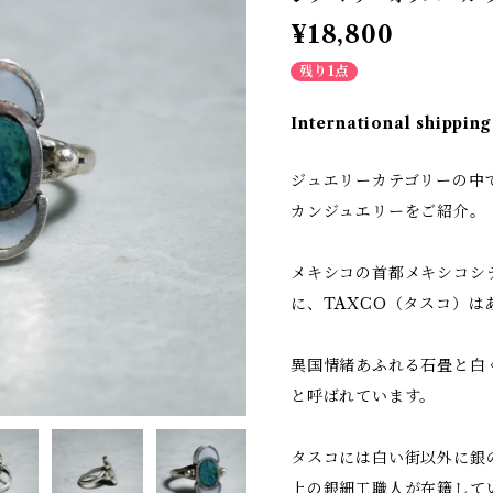
¥18,800
残り1点
International shipping
ジュエリーカテゴリーの中
カンジュエリーをご紹介。
メキシコの首都メキシコシテ
に、TAXCO（タスコ）は
異国情緒あふれる石畳と白
と呼ばれています。
タスコには白い街以外に銀
上の銀細工職人が在籍して