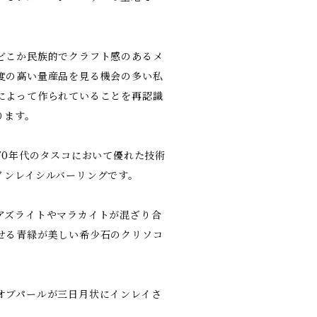
どこか民族的でクラフト感のあるメ
度の高い量産品を見る機会の多い私
によって作られていることを再認識
ります。
70年代のタスコにおいて優れた技術
インレイシルバーリングです。
アズライトやマラカイトが混ざり合
せる青緑が美しい希少石のクリソコ
オブパールが三日月状にインレイさ