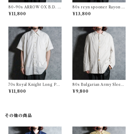
80-90s ARROW OX B.D. S
80s reyn spooner Rayon Al
hirts アロー オックスフォー
oha Shirts レインスプーナー
¥11,800
¥13,800
ド 半袖 ボタンダウン シャツ
レーヨン アロハシャツ
アメリカ製
70s Royal Knight Long Poi
80s Bulgarian Army Sleepi
nt Collar Shirts ロイヤルナ
ng Shirts Coverall ブルガリ
¥11,800
¥9,800
イト ロングポイント 半袖 シャ
ア軍 スリーピング シャツ カバ
ツ アメリカ製
ーオール
その他の商品