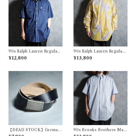
90s Ralph Lauren Regular
90s Ralph Lauren Regular
Doubole Flap Pocket Type
Collar Check Shirts CURH
¥12,800
¥13,800
writer Work Shirts ラルフロ
AM SPORT ラルフローレン
ーレン ダブル フラップ ポケッ
レギュラーカラー ストライプ
ト タイプライター シャツ
シャツ
【DEAD STOCK】German
90s Brooks Brothers Mak
Army Leather Belt Black ド
ers OX B.D. Shirts Graph C