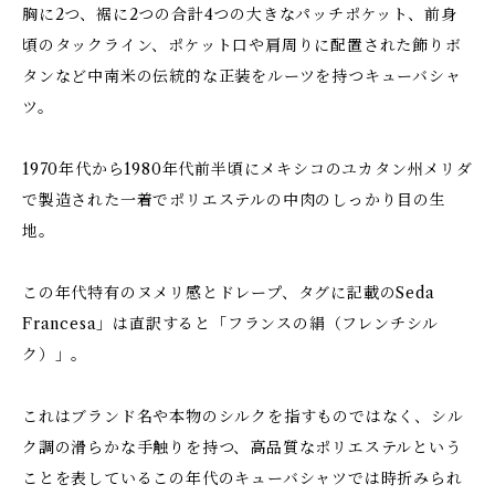
胸に2つ、裾に2つの合計4つの大きなパッチポケット、前身
頃のタックライン、ポケット口や肩周りに配置された飾りボ
タンなど中南米の伝統的な正装をルーツを持つキューバシャ
ツ。
1970年代から1980年代前半頃にメキシコのユカタン州メリダ
で製造された一着でポリエステルの中肉のしっかり目の生
地。
この年代特有のヌメリ感とドレープ、タグに記載のSeda
Francesa」は直訳すると「フランスの絹（フレンチシル
ク）」。
これはブランド名や本物のシルクを指すものではなく、シル
ク調の滑らかな手触りを持つ、高品質なポリエステルという
ことを表しているこの年代のキューバシャツでは時折みられ