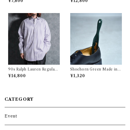
¥7,800
¥12,800
イツ軍 レザー ベルト ブラック
heck ブルックスブラザーズ
オックスフォード ボタンダウ
ン グラフチェック シャツ アメ
リカ製
90s Ralph Lauren Regular
Shoehorn Green Made in U
Collar Purple Regular Shirt
SA シューホーン グリーン
¥14,800
¥1,320
s ラルフローレン レギュラー
カラー シャツ パープル
CATEGORY
Event