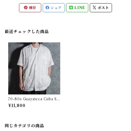
保存
シェア
LINE
ポスト
最近チェックした商品
70-80s Guayateca Cuba Shi
rts アロンゾ オープンカラー
¥11,800
キューバシャツ
同じカテゴリの商品