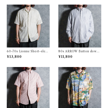
60-70s Lionne Short-sleev
80s ARROW Button down
e Stripe Shirts フランス製 半
Oxford Shirts アロー ボタン
¥13,800
¥11,800
袖 ストライプ シャツ
ダウン オックスフォード シャ
ツ