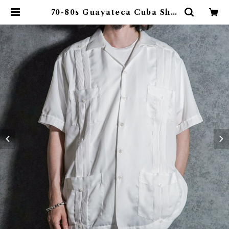
70-80s Guayateca Cuba Shir
ts アロンゾ オープンカラー キュー
バシャツ | mark & collars (マー
クアンドカラーズ)