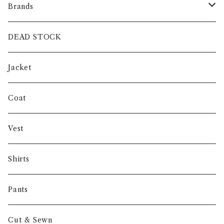
Brands
intch.
DEAD STOCK
SHUREN
Jacket
INVERTERE
Coat
Gambert
Vest
NORIEI
Shirts
Other
Pants
Cut & Sewn