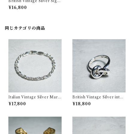
British Vintage Silver Sign
et Ring イギリス ヴィンテー
¥16,800
ジ シルバー シグネット リング
354
同じカテゴリの商品
Italian Vintage Silver Marin
British Vintage Silver interl
a Chain Bracelet イタリア
ock Ring イギリス ヴィンテ
¥17,800
¥18,800
ヴィンテージ シルバー マリー
ージ シルバー インターロック
ナ チェーン ブレスレット 350
リング 357