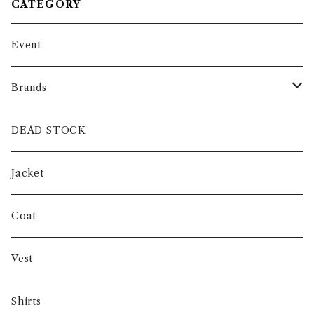
CATEGORY
Event
Brands
intch.
DEAD STOCK
SHUREN
Jacket
INVERTERE
Coat
Gambert
Vest
NORIEI
Shirts