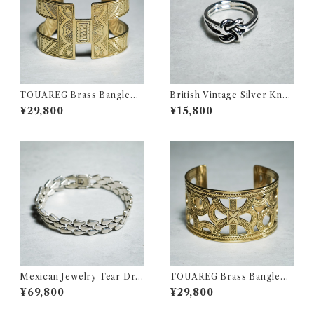
TOUAREG Brass Bangleト
British Vintage Silver Knot
ゥアレグ ブラス バングル 真鍮
Motif Ring イギリス ヴィン
¥29,800
¥15,800
154
テージ シルバー ノット モチー
フ リング 359
Mexican Jewelry Tear Dro
TOUAREG Brass Bangleト
p Bracelet メキシカンジュエ
ゥアレグ ブラス バングル 真鍮
¥69,800
¥29,800
リー ティアドロップ ブレスレ
158
ット 318