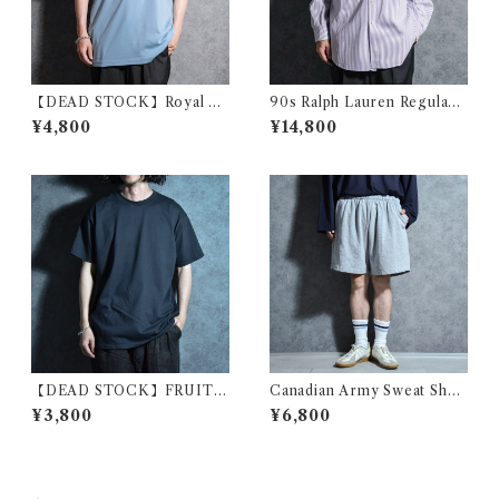
【DEAD STOCK】Royal Ai
90s Ralph Lauren Regular
r Force Cotton T-shirts イ
Collar Purple Regular Shirt
¥4,800
¥14,800
ギリス軍 コットン Tシャツ
s ラルフローレン レギュラー
カラー シャツ パープル
【DEAD STOCK】FRUIT
Canadian Army Sweat Shor
OF THE LOOM Euro Mod
t-Pants カナダ軍 スウェット
¥3,800
¥6,800
el T Shirt Black フルーツオ
ショーツ
ブザルーム ユーロ Tシャツ ブ
ラック