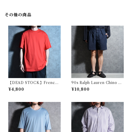
その他の商品
【DEAD STOCK】French
90s Ralph Lauren Chino A
Military School Crew-Nec
NDREW SHORT Pants ラル
¥4,800
¥10,800
k T-Shirts フランス軍 士官学
フローレン チノ ショートパン
校 クルーネック Tシャツ
ツ 211