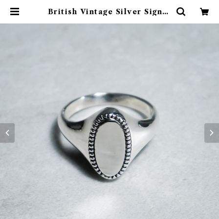
British Vintage Silver Signet
Ring イギリス ヴィンテージ シル
バー シグネット リング 354 | mar
k & collars (マークアンドカラー
ズ)