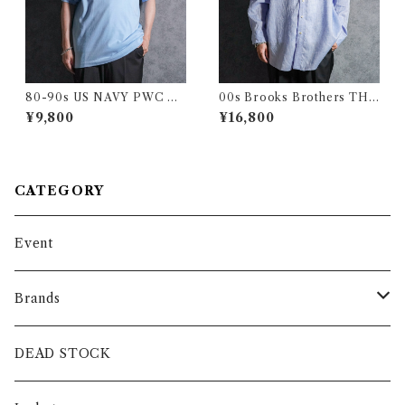
80-90s US NAVY PWC PU
00s Brooks Brothers THO
BLIC WORKS CENTER an
MAS MASON Linen Shirts
¥9,800
¥16,800
vil Polo Shirts アメリカ 海軍
ブルックスブラザーズ トーマ
ポロシャツ サックス アメリカ
スメイソン リネン シャツ
製
CATEGORY
Event
Brands
intch.
DEAD STOCK