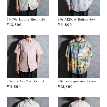
60-70s Lionne Short-sleev
80s ARROW Button down
e Stripe Shirts フランス製 半
Oxford Shirts アロー ボタン
¥13,800
¥11,800
袖 ストライプ シャツ
ダウン オックスフォード シャ
ツ
80-90s ARROW OX B.D. S
80s reyn spooner Rayon Al
hirts アロー オックスフォー
oha Shirts レインスプーナー
¥11,800
¥13,800
ド 半袖 ボタンダウン シャツ
レーヨン アロハシャツ
アメリカ製