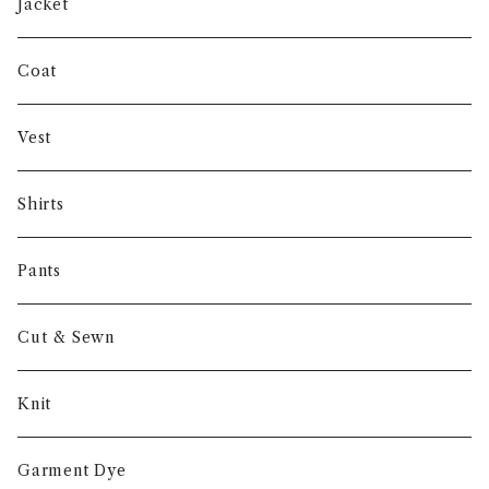
SHUREN
Jacket
INVERTERE
Coat
Gambert
Vest
NORIEI
Shirts
Other
Pants
Cut & Sewn
Knit
Garment Dye