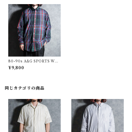
80-90s A&G SPORTS WEA
R BD Check Shirts Made in
¥9,800
USA Oxford Industries オ
ックスフォード インダストリ
ーズ ウィルミントン ボタンダ
ウン チェックシャツ アメリカ
同じカテゴリの商品
製