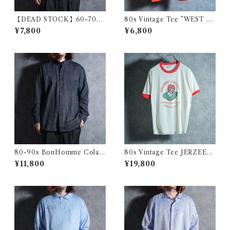
【DEAD STOCK】60-70s
80s Vintage Tee ”WEST M
Polish Army Stripe Open-c
EADE" ヴィンテージ Tシャツ
¥7,800
¥6,800
ollar Shirts Blue ポーランド
101
軍 ストライプ オープンカラー
シャツ ブルー系
80-90s BonHomme Colar
80s Vintage Tee JERZEES
Yarn Shirts ボンオム カラー
"CHILKOOT CHARLIE'S"
¥11,800
¥19,800
ヤーン カラミ シャツ アメリカ
ヴィンテージ Tシャツ チルク
製
ート ジャージーズボディ・チ
ャリーズ リンガーTシャツ 112