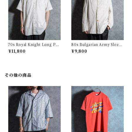
70s Royal Knight Long Poi
80s Bulgarian Army Sleepi
nt Collar Shirts ロイヤルナ
ng Shirts Coverall ブルガリ
¥11,800
¥9,800
イト ロングポイント 半袖 シャ
ア軍 スリーピング シャツ カバ
ツ アメリカ製
ーオール
その他の商品