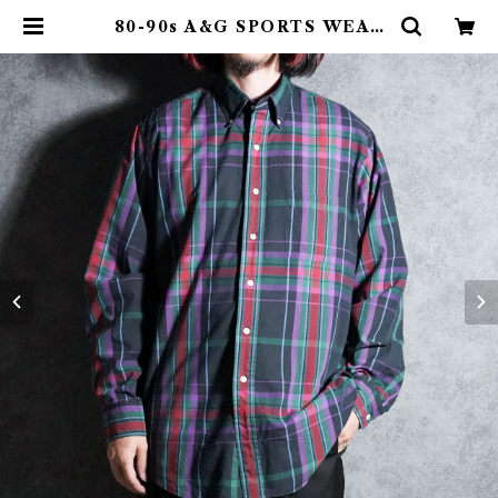
80-90s A&G SPORTS WEAR
BD Check Shirts Made in US
A Oxford Industries オックス
フォード インダストリーズ ウィル
ミントン ボタンダウン チェックシ
ャツ アメリカ製 | mark & collar
s (マークアンドカラーズ)