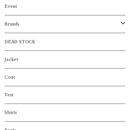
Event
Brands
intch.
DEAD STOCK
SHUREN
Jacket
INVERTERE
Coat
Gambert
Vest
NORIEI
Shirts