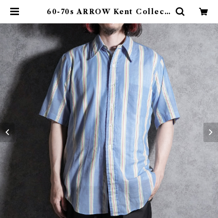
60-70s ARROW Kent Collecti
on Cotton Short Sleeve Shir
ts アロー ケント コレクション ショ
ート スリーブシャツ | mark & co
llars (マークアンドカラーズ)