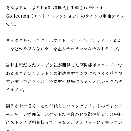
そんなアローより1960-70年代に生産されたKent
Collection（ケント・コレクション）のラインの半袖シャツ
です。
サックスをベースに、ホワイト、グリーン、レッド、イエロ
ーなどカラフルなカラーを組み合わせたマルチストライプ。
当時主流だったデュポン社が開発した高機能ポリエステルで
あるダクロンとコットンの混紡素材でシワになりくく乾きや
すい薄手でさらっとした素材の夏場にちょうど良いテキスタ
イルです。
襟先がやや長く、この年代らしいロングポイントのヴィンテ
ージらしい雰囲気、ポケットの柄合わせや襟や前立ての中心
にストライプ柄を持ってくるなど、クオリティにも拘ってい
ます。