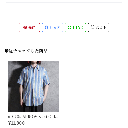
保存
シェア
LINE
ポスト
最近チェックした商品
60-70s ARROW Kent Colle
ction Cotton Short Sleeve
¥11,800
Shirts アロー ケント コレクシ