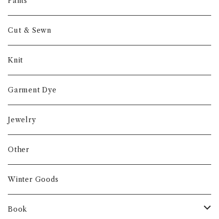
Other
Pants
Cut & Sewn
Knit
Garment Dye
Jewelry
Other
Winter Goods
Book