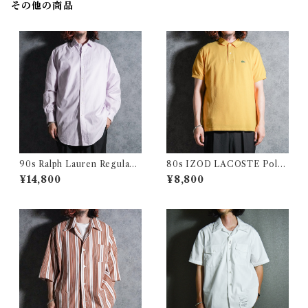
その他の商品
90s Ralph Lauren Regular
80s IZOD LACOSTE Polo
Collar Pink Stripe Shirts ラ
Shirts Yellow Made in USA
¥14,800
¥8,800
ルフローレン レギュラーカラ
アイゾッド ラコステ ポロシャ
ー シャツ ヘアライン ピンク
ツ イエロー アメリカ製