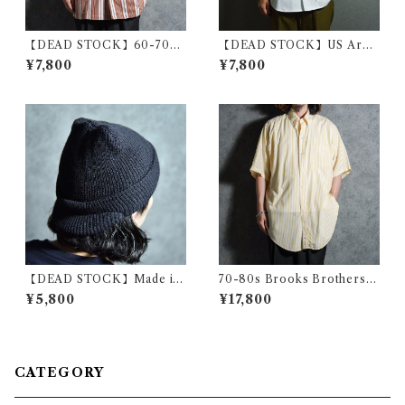
【DEAD STOCK】60-70s
【DEAD STOCK】US Arm
Polish Army Stripe Open-c
y Short-Sleeve Utility Shirt
¥7,800
¥7,800
ollar Shirts Brown ポーラン
s アメリカ軍 半袖 ユーティリ
ド軍 ストライプ オープンカラ
ティ シャツ
ー シャツ ブラウン系
【DEAD STOCK】Made in
70-80s Brooks Brothers
USA Knit Cap BLACK アメ
Makers 6 buttons Shirts ブ
¥5,800
¥17,800
リカ製 ツバ付き ニット キャッ
ルックスブラザーズ 6ボタン
プ ブラック
シャツ アメリカ製
CATEGORY