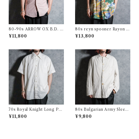
80-90s ARROW OX B.D. S
80s reyn spooner Rayon Al
hirts アロー オックスフォー
oha Shirts レインスプーナー
¥11,800
¥13,800
ド 半袖 ボタンダウン シャツ
レーヨン アロハシャツ
アメリカ製
70s Royal Knight Long Poi
80s Bulgarian Army Sleepi
nt Collar Shirts ロイヤルナ
ng Shirts Coverall ブルガリ
¥11,800
¥9,800
イト ロングポイント 半袖 シャ
ア軍 スリーピング シャツ カバ
ツ アメリカ製
ーオール