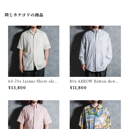
ョン ショート スリーブシャツ
同じカテゴリの商品
60-70s Lionne Short-sleev
80s ARROW Button down
e Stripe Shirts フランス製 半
Oxford Shirts アロー ボタン
¥13,800
¥11,800
袖 ストライプ シャツ
ダウン オックスフォード シャ
ツ