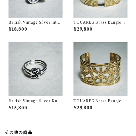
British Vintage Silver interl
TOUAREG Brass Bangleト
ock Ring イギリス ヴィンテ
ゥアレグ ブラス バングル 真鍮
¥18,800
¥29,800
ージ シルバー インターロック
154
リング 357
British Vintage Silver Knot
TOUAREG Brass Bangleト
Motif Ring イギリス ヴィン
ゥアレグ ブラス バングル 真鍮
¥15,800
¥29,800
テージ シルバー ノット モチー
158
フ リング 359
その他の商品