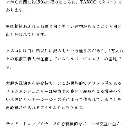
ィから南西に約150km程のところに、TAXCO（タスコ）は
あります。
異国情緒あふれる石畳と白く美しい建物があることから白い
街と呼ばれています。
タスコには白い街以外に銀の街という通り名があり、1万人以
上の銀細工職人が在籍しているシルバージュエリーの聖地で
す。
大胆さ洗練さを併せ持ち、どこか民族的でクラフト感のある
メキシカンジュエリーは完成度の高い量産品を見る機会の多
い私達にとって一つ一つ人の手によって作られていることを
再認識させられるアイテムでもあります。
ティアードロップモチーフのを有機的なパーツが交互に並ん