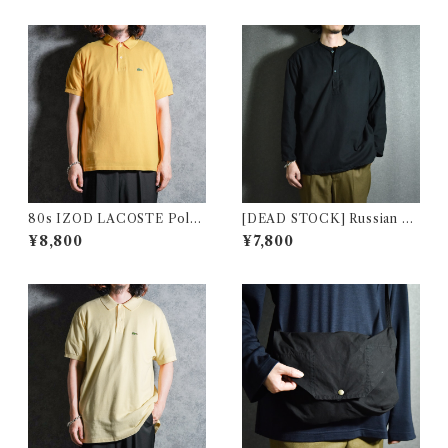
80s IZOD LACOSTE Polo
[DEAD STOCK] Russian Mi
Shirts Yellow Made in USA
litary Sleeping Shirts Henr
¥8,800
¥7,800
アイゾッド ラコステ ポロシャ
yneck ロシア軍 スリーピング
ツ イエロー アメリカ製
シャツヘンリーネック 黒染め