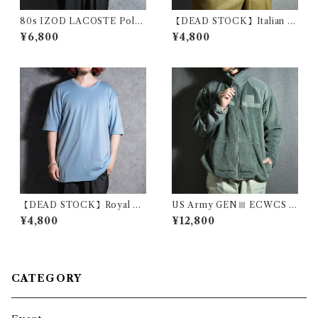
80s IZOD LACOSTE Polo
【DEAD STOCK】Italian A
Shirts Pale Yellow Made in
rmy Cotton Shoulder Bag
¥6,800
¥4,800
USA アイゾッド ラコステ ポ
イタリア軍 コットン ショルダ
ロシャツ ペールイエロー アメ
ー バッグ 黒染め
リカ製
【DEAD STOCK】Royal Ai
US Army GENⅢ ECWCS P
r Force Cotton T-shirts イ
OLARTEC Fleece Jacket ア
¥4,800
¥12,800
ギリス軍 コットン Tシャツ
メリカ軍 エクワックス ポーラ
テック フリース ジャケット フ
ォリッジ
CATEGORY