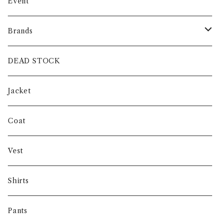
Event
Brands
intch.
DEAD STOCK
SHUREN
Jacket
INVERTERE
Coat
Gambert
Vest
NORIEI
Shirts
Other
Pants