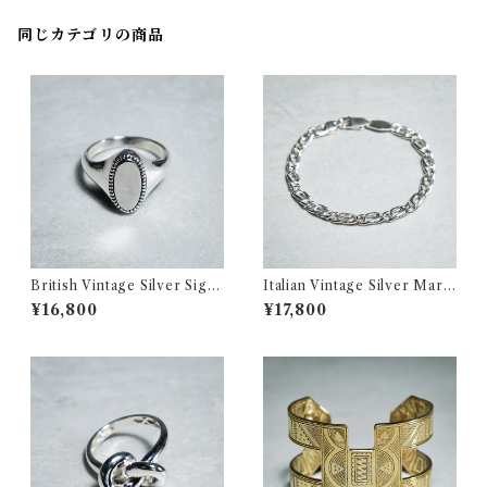
同じカテゴリの商品
British Vintage Silver Sign
Italian Vintage Silver Marin
et Ring イギリス ヴィンテー
a Chain Bracelet イタリア
¥16,800
¥17,800
ジ シルバー シグネット リング
ヴィンテージ シルバー マリー
354
ナ チェーン ブレスレット 350