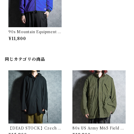
90s Mountain Equipment C
o-op Vintage Cycle Jacket
¥11,800
マウンテンエクイップメント
ヴィンテージ サイクル ジャケ
ット サイクリング
同じカテゴリの商品
【DEAD STOCK】Czech A
80s US Army M65 Field Ja
rmy Cotton Snow Camoufl
cket 3rd model アメリカ軍