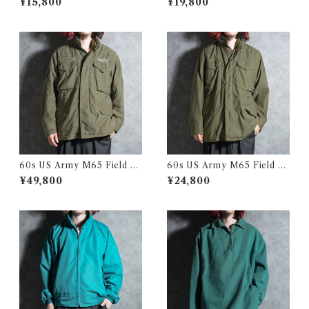
¥15,800
¥19,800
age Parka チェコ軍 コットン
M65 フィールド ジャケット 1
スノーカモ パーカー スモック
981
黒染め
60s US Army M65 Field Ja
60s US Army M65 Field Ja
cket 1st model アメリカ軍 M
cket 2nd model アメリカ軍
¥49,800
¥24,800
65 フィールド ジャケット
M65 フィールド ジャケット 1
967