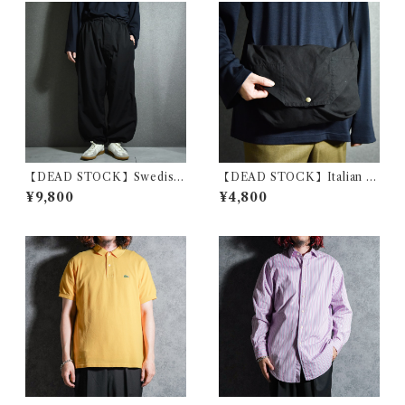
【DEAD STOCK】Swedish
【DEAD STOCK】Italian A
Army Snow Camouflage P
rmy Cotton Shoulder Bag
¥9,800
¥4,800
ants Black スウェーデン軍 ス
イタリア軍 コットン ショルダ
ノーカモ パンツ 黒染め リメイ
ー バッグ 黒染め
ク