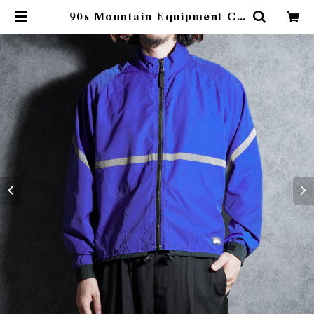
90s Mountain Equipment Co
-op Vintage Cycle Jacket マ
ウンテンエクイップメント ヴィンテ
ージ サイクル ジャケット サイクリ
ング | mark & collars (マークア
ンドカラーズ)