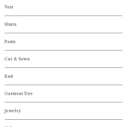
Gambert
Vest
NORIEI
Shirts
Other
Pants
Cut & Sewn
Knit
Garment Dye
Jewelry