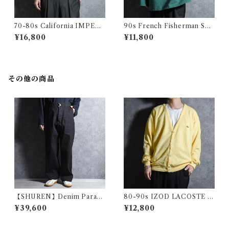
70-80s California IMPERI
90s French Fisherman Sm
AL Harrington jacket Made
ock Shirts Green フレンチ
¥16,800
¥11,800
in USA Swing Top Turquoi
フィッシャーマン スモック グ
se カリフォルニア インペリア
リーン
ル ハリントンジャケット スイ
ングトップ アメリカ製 ターコ
イズ
その他の商品
【SHUREN】Denim Parade
80-90s IZOD LACOSTE V
Pants Black シュレン デニム
Cardigan Vintage Knit アイ
¥39,600
¥12,800
パレード パンツ ブラック 261
ゾッド ラコステ カーディガン
05013
ヴィンテージ ニット アメリカ
製