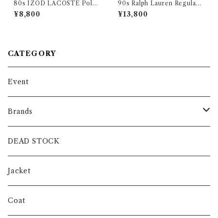
80s IZOD LACOSTE Polo
90s Ralph Lauren Regular
Shirts Yellow Made in USA
Collar Stripe Dress Shirts
¥8,800
¥13,800
アイゾッド ラコステ ポロシャ
Pink ラルフローレン レギュラ
ツ イエロー アメリカ製
ー カラー ストライプ ドレス
シャツ ピンク
CATEGORY
Event
Brands
intch.
DEAD STOCK
SHUREN
Jacket
INVERTERE
Coat