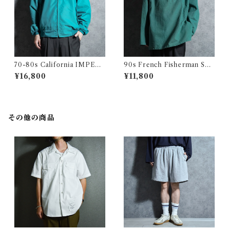
70-80s California IMPERI
90s French Fisherman Sm
AL Harrington jacket Made
ock Shirts Green フレンチ
¥16,800
¥11,800
in USA Swing Top Turquoi
フィッシャーマン スモック グ
se カリフォルニア インペリア
リーン
ル ハリントンジャケット スイ
ングトップ アメリカ製 ターコ
イズ
その他の商品