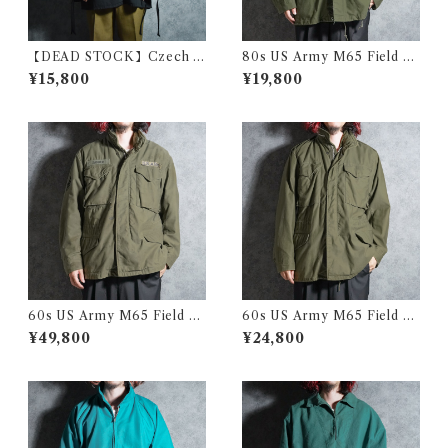
【DEAD STOCK】Czech A
80s US Army M65 Field Ja
rmy Cotton Snow Camoufl
cket 3rd model アメリカ軍
¥15,800
¥19,800
age Parka チェコ軍 コットン
M65 フィールド ジャケット 1
スノーカモ パーカー スモック
981
黒染め
60s US Army M65 Field Ja
60s US Army M65 Field Ja
cket 1st model アメリカ軍 M
cket 2nd model アメリカ軍
¥49,800
¥24,800
65 フィールド ジャケット
M65 フィールド ジャケット 1
967