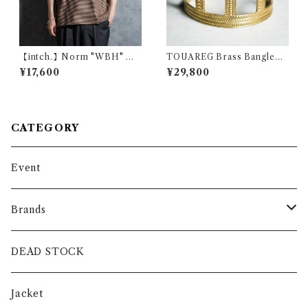
【intch.】Norm "WBH" Me
TOUAREG Brass Bangleト
rino Wool Raglan Sleeve T-
ゥアレグ ブラス バングル 真鍮
¥17,600
¥29,800
shirts Brown インチ "ノルム
155
ダブルビーエイチ" メリノウー
ル ラグランスリーブ ボーダー
Tシャツ ブラウン
CATEGORY
Event
Brands
intch.
DEAD STOCK
SHUREN
Jacket