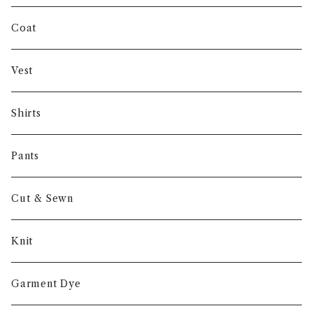
INVERTERE
Coat
Gambert
Vest
NORIEI
Shirts
Other
Pants
Cut & Sewn
Knit
Garment Dye