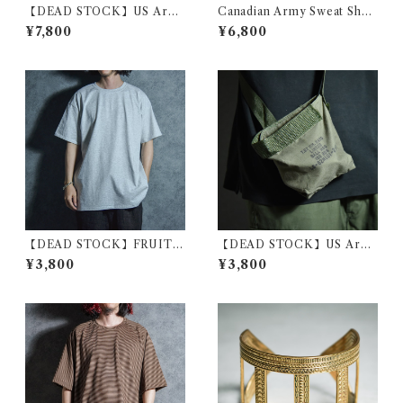
【DEAD STOCK】US Arm
Canadian Army Sweat Shor
y Short-Sleeve Utility Shirt
t-Pants カナダ軍 スウェット
¥7,800
¥6,800
s アメリカ軍 半袖 ユーティリ
ショーツ
ティ シャツ
【DEAD STOCK】FRUIT
【DEAD STOCK】US Arm
OF THE LOOM Euro Mod
y Cotton Mini Shoulder Ba
¥3,800
¥3,800
el T Shirt Ash Gray フルー
g アメリカ軍 コットン ミニ シ
ツオブザルーム ユーロ Tシャ
ョルダー バッグ
ツ アッシュグレー