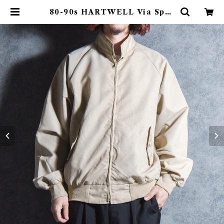
80-90s HARTWELL Via Spor
ts Style Harrington jacket M
ade in USA Swing Top ハート
ウェル スタイル ハリントンジャケ
ット スイングトップ アメリカ製 |
mark & collars (マークアンドカ
ラーズ)