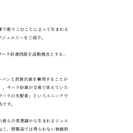
業で彫りこむことによって生まれる
グジュエリーをご紹介。
サハラ砂漠西部を活動拠点とする、
ーバンと民族衣装を着用することか
」、サハラ砂漠が交易で栄えていた
サハラの支配者」というユニークで
名です。
た彼らの美意識から生まれるジュエ
なく、既製品では得られない独創的