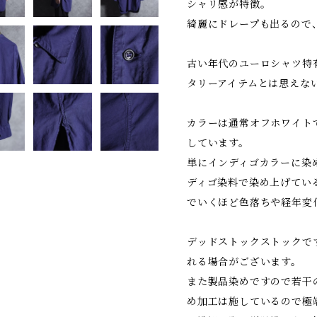
シャリ感が特徴。
綺麗にドレープも出るので
古い年代のユーロシャツ特
タリーアイテムとは思えな
カラーは通常オフホワイト
しています。
単にインディゴカラーに染
ディゴ染料で染め上げてい
でいくほど色落ちや経年変
デッドストックストックで
れる場合がございます。
また製品染めですので若干
め加工は施しているので極