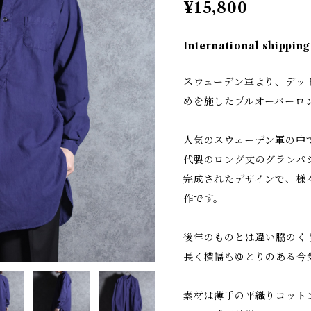
¥15,800
International shipping
スウェーデン軍より、デッ
めを施したプルオーバーロ
人気のスウェーデン軍の中
代製のロング丈のグランパ
完成されたデザインで、様
作です。
後年のものとは違い脇のく
長く横幅もゆとりのある今
素材は薄手の平織りコット