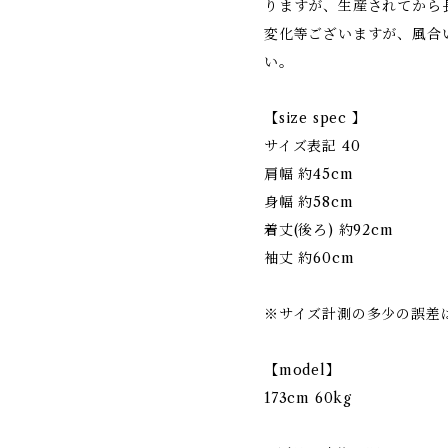
りますが、生産されてから
変化等ございますが、風合
い。
【size spec 】
サイズ表記 40
肩幅 約45cm
身幅 約58cm
着丈(後ろ) 約92cm
袖丈 約60cm
※サイズ計測の多少の誤差
【model】
173cm 60kg