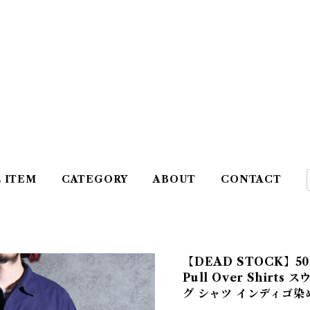
L ITEM
CATEGORY
ABOUT
CONTACT
【DEAD STOCK】50s 
Pull Over Shirt
グ シャツ インディゴ染