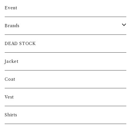
Event
Brands
intch.
DEAD STOCK
SHUREN
Jacket
INVERTERE
Coat
Gambert
Vest
NORIEI
Shirts