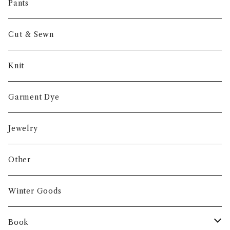
Other
Pants
Cut & Sewn
Knit
Garment Dye
Jewelry
Other
Winter Goods
Book