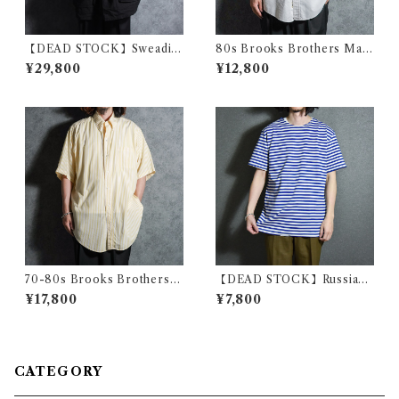
【DEAD STOCK】Sweadis
80s Brooks Brothers Mak
h Army Snow Camouflage
ers OX B.D. Shirts White ブ
¥29,800
¥12,800
Parka スウェーデン軍 スノー
ルックスブラザーズ オックス
カモ パーカー 黒染め
フォード ボタンダウン シャツ
ホワイト アメリカ製
70-80s Brooks Brothers
【DEAD STOCK】Russian
Makers 6 buttons Shirts ブ
Army Border Short Sleeve
¥17,800
¥7,800
ルックスブラザーズ 6ボタン
T-shirts ロシア軍 ボーダー T
シャツ アメリカ製
シャツ ブルー
CATEGORY