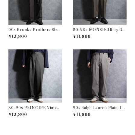
00s Brooks Brothers Slack
80-90s MONSIEUR by GI
s Wool Trousers Houndsto
VENCHY Vintage Slacks W
¥13,800
¥11,800
oth ブルックス・ブラザーズ
ool Trousers Made in USA
スラックス ウール トラウザー
クレージュ オム ヴィンテージ
千鳥
スラックス ウール トラウザー
アメリカ製
80-90s PRINCIPE Vintage
90s Ralph Lauren Plain-fro
Slacks Wool Trousers Mad
nt Chino Trousers PHILIP
¥13,800
¥11,800
e in Italy プリンシペ ヴィン
PANT Gray ラルフローレン
テージ ヴィンテージ スラック
プレーン フロント チノ トラウ
ス ウール トラウザー イタリア
ザース ノータック フィリップ
製 100
グレー