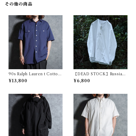
その他の商品
90s Ralph Lauren t Cotton
【DEAD STOCK】Russian
Linen Typewriter Work Shi
Military Sleeping Shirts He
¥13,800
¥6,800
rts ラルフローレン コットン
nryneck ロシア軍 スリーピン
リネン タイプライター シャツ
グシャツ ヘンリーネック ホワ
イト