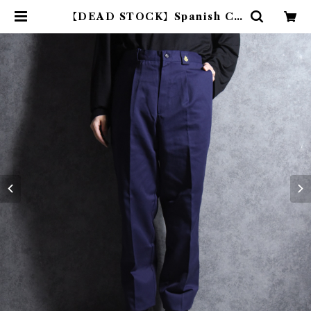
【DEAD STOCK】Spanish CO
RREOS Dress Trousers スペイ
ン郵政 ドレス トラウザー スラック
ス | mark & collars (マークアン
ドカラーズ)