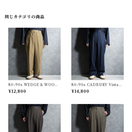
ー スラックス
同じカテゴリの商品
80-90s WEDGE & WOOD
80-90s CADBURY Vintage
Vintage Slacks Wool Trous
Slacks Wool Trousers Mad
¥12,800
¥14,800
ers Made in USA ウェッジ&
e in USA キャドバリー ヴィ
ウッド ヴィンテージ スラック
ンテージ スラックス ウール ト
ス ウール トラウザー アメリカ
ラウザー アメリカ製 104
製 103